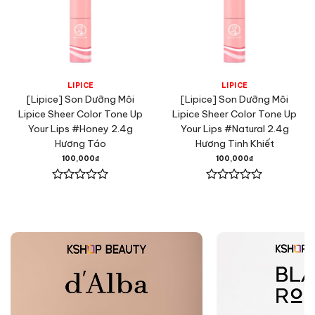
LIPICE
LIPICE
[Lipice] Son Dưỡng Môi
[Lipice] Son Dưỡng Môi
Lipice Sheer Color Tone Up
Lipice Sheer Color Tone Up
Your Lips #Honey 2.4g
Your Lips #Natural 2.4g
Hương Táo
Hương Tinh Khiết
100,000
₫
100,000
₫
Được
Được
xếp
xếp
hạng
hạng
0
0
5
5
sao
sao