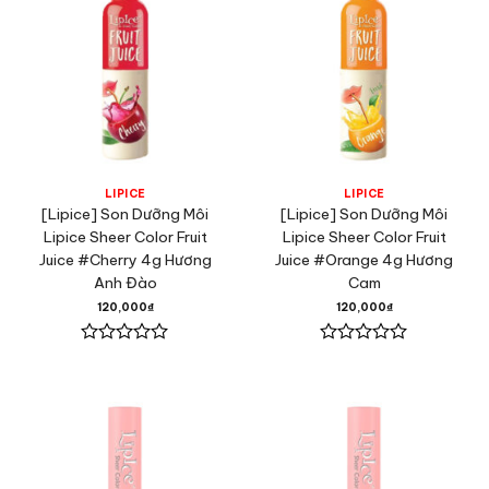
LIPICE
LIPICE
[Lipice] Son Dưỡng Môi
[Lipice] Son Dưỡng Môi
Lipice Sheer Color Fruit
Lipice Sheer Color Fruit
Juice #Cherry 4g Hương
Juice #Orange 4g Hương
Anh Đào
Cam
120,000
₫
120,000
₫
Được
Được
xếp
xếp
hạng
hạng
0
0
5
5
sao
sao