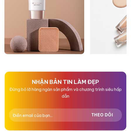
NHẬN BẢN TIN LÀM ĐẸP
Đừng bỏ lỡ hàng ngàn sản phẩm và chương trình siêu hấp
dẫn