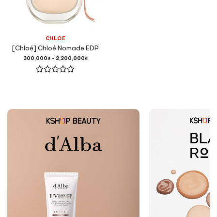
CHLOÉ
[Chloé] Chloé Nomade EDP
300,000
₫
–
2,200,000
₫
Được
xếp
hạng
0
5
sao