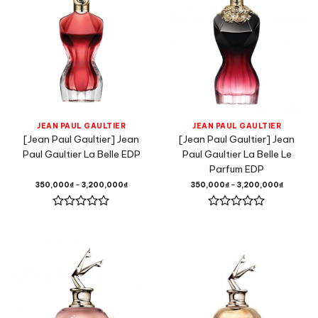
JEAN PAUL GAULTIER
JEAN PAUL GAULTIER
[Jean Paul Gaultier] Jean
[Jean Paul Gaultier] Jean
Paul Gaultier La Belle EDP
Paul Gaultier La Belle Le
Parfum EDP
350,000
₫
–
3,200,000
₫
350,000
₫
–
3,200,000
₫
Được
Được
xếp
xếp
hạng
hạng
0
0
5
5
sao
sao