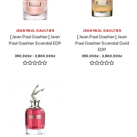
JEAN PAUL GAULTIER
JEAN PAUL GAULTIER
[Jean Paul Gaultier] Jean
[Jean Paul Gaultier] Jean
Paul Gaultier Scandal EDP
Paul Gaultier Scandal Gold
EDP
350,000
₫
–
2,800,000
₫
350,000
₫
–
2,800,000
₫
Được
Được
xếp
xếp
hạng
hạng
0
0
5
5
sao
sao