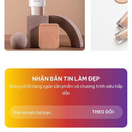
NHẬN BẢN TIN LÀM ĐẸP
Đừng bỏ lỡ hàng ngàn sản phẩm và chương trình siêu hấp
dẫn