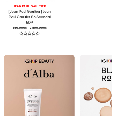
JEAN PAUL GAULTIER
[Jean Paul Gaultier] Jean
Paul Gaultier So Scandal
EDP
350,000
₫
–
2,800,000
₫
Được
xếp
hạng
0
5
sao