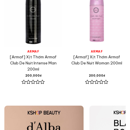
ARMAF
ARMAF
[Armaf] Xịt Thơm Armaf
[Armaf] Xịt Thơm Armaf
Club De Nuit Intense Man
Club De Nuit Woman 200ml
200ml
200,000
₫
200,000
₫
Được
Được
xếp
xếp
hạng
hạng
0
0
5
5
sao
sao