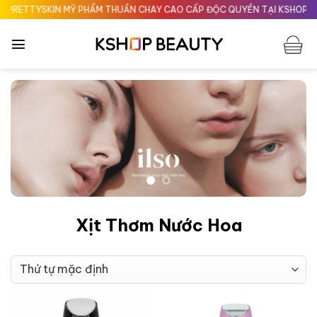
Chuyển
RETTYSKIN MỸ PHẨM THUẦN CHAY CAO CẤP ĐỘC QUYỀN TẠI KSHOPBEA
đến
nội
dung
Xịt Thơm Nước Hoa