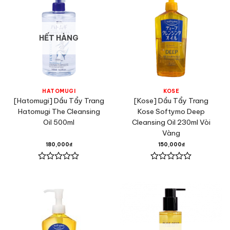
HẾT HÀNG
HATOMUGI
KOSE
[Hatomugi] Dầu Tẩy Trang
[Kose] Dầu Tẩy Trang
Hatomugi The Cleansing
Kose Softymo Deep
Oil 500ml
Cleansing Oil 230ml Vòi
Vàng
180,000
₫
150,000
₫
Được
Được
xếp
xếp
hạng
hạng
0
0
5
5
sao
sao