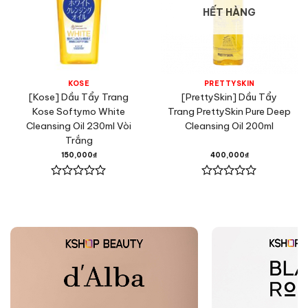
HẾT HÀNG
KOSE
PRETTYSKIN
[Kose] Dầu Tẩy Trang
[PrettySkin] Dầu Tẩy
Kose Softymo White
Trang PrettySkin Pure Deep
Cleansing Oil 230ml Vòi
Cleansing Oil 200ml
Trắng
150,000
₫
400,000
₫
Được
Được
xếp
xếp
hạng
hạng
0
0
5
5
sao
sao