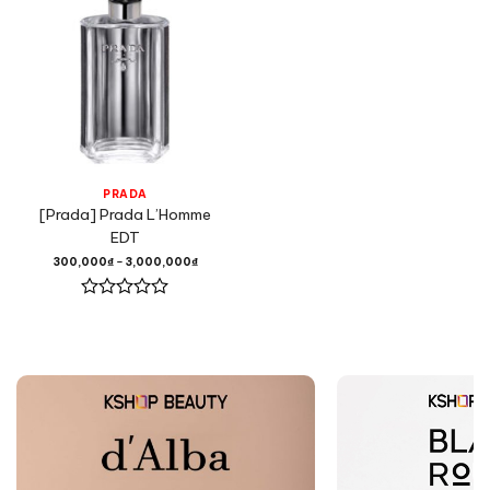
PRADA
[Prada] Prada L’Homme
EDT
300,000
₫
–
3,000,000
₫
Được
xếp
hạng
0
5
sao