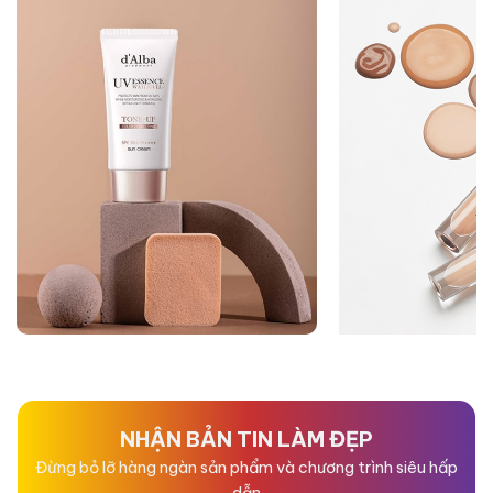
NHẬN BẢN TIN LÀM ĐẸP
Đừng bỏ lỡ hàng ngàn sản phẩm và chương trình siêu hấp
dẫn