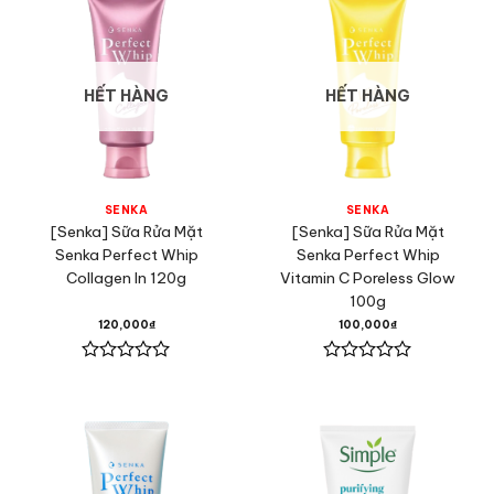
5
5
sao
sao
HẾT HÀNG
HẾT HÀNG
SENKA
SENKA
[Senka] Sữa Rửa Mặt
[Senka] Sữa Rửa Mặt
Senka Perfect Whip
Senka Perfect Whip
Collagen In 120g
Vitamin C Poreless Glow
100g
120,000
₫
100,000
₫
Được
Được
xếp
xếp
hạng
hạng
0
0
5
5
sao
sao