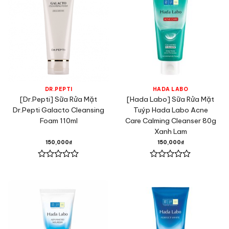
sao
sao
DR.PEPTI
HADA LABO
[Dr.Pepti] Sữa Rửa Mặt
[Hada Labo] Sữa Rửa Mặt
Dr.Pepti Galacto Cleansing
Tuýp Hada Labo Acne
Foam 110ml
Care Calming Cleanser 80g
Xanh Lam
150,000
₫
150,000
₫
Được
Được
xếp
xếp
hạng
hạng
0
0
5
5
sao
sao