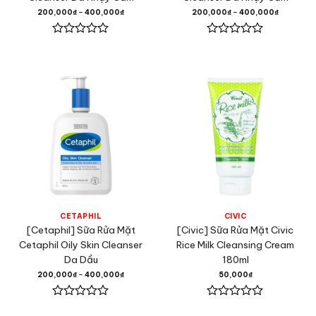
200,000
₫
–
400,000
₫
200,000
₫
–
400,000
₫
Được
Được
xếp
xếp
hạng
hạng
0
0
5
5
sao
sao
CETAPHIL
CIVIC
[Cetaphil] Sữa Rửa Mặt
[Civic] Sữa Rửa Mặt Civic
Cetaphil Oily Skin Cleanser
Rice Milk Cleansing Cream
Da Dầu
180ml
200,000
₫
–
400,000
₫
50,000
₫
Được
Được