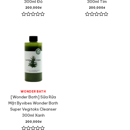
300ml Đỏ
300ml Tím
200,000
₫
200,000
₫
Được
Được
xếp
xếp
hạng
hạng
0
0
5
5
sao
sao
WONDER BATH
[Wonder Bath] Sữa Rửa
Mặt Byvibes Wonder Bath
Super Vegitoks Cleanser
300ml Xanh
200,000
₫