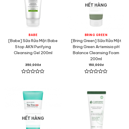
HẾT HÀNG
BABE
BRING GREEN
[Babe] Sữa Rửa Mặt Babe
[Bring Green] Sữa Rửa Mặt
Stop AKN Purifying
Bring Green Artemisia pH
Cleansing Gel 200ml
Balance Cleansing Foam
200ml
350,000
₫
150,000
₫
Được
Được
xếp
xếp
hạng
hạng
0
0
5
5
sao
sao
HẾT HÀNG