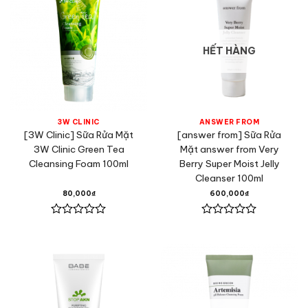
HẾT HÀNG
3W CLINIC
ANSWER FROM
[3W Clinic] Sữa Rửa Mặt
[answer from] Sữa Rửa
3W Clinic Green Tea
Mặt answer from Very
Cleansing Foam 100ml
Berry Super Moist Jelly
Cleanser 100ml
80,000
₫
600,000
₫
Được
Được
xếp
xếp
hạng
hạng
0
0
5
5
sao
sao