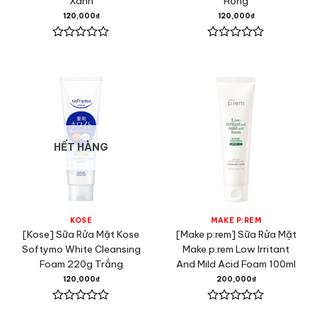
Xanh
Hồng
120,000
₫
120,000
₫
Được
Được
xếp
xếp
hạng
hạng
0
0
5
5
sao
sao
HẾT HÀNG
KOSE
MAKE P:REM
[Kose] Sữa Rửa Mặt Kose
[Make p:rem] Sữa Rửa Mặt
Softymo White Cleansing
Make p:rem Low Irritant
Foam 220g Trắng
And Mild Acid Foam 100ml
120,000
₫
200,000
₫
Được
Được