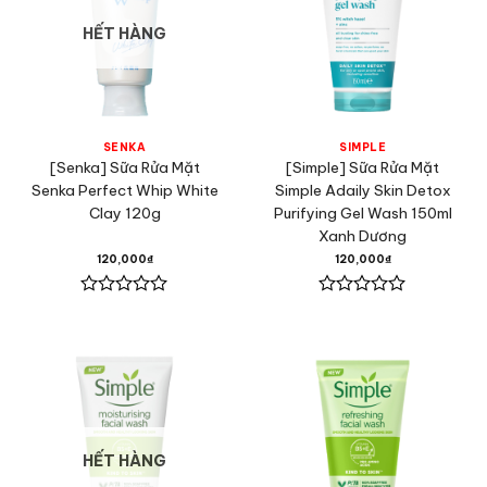
HẾT HÀNG
SENKA
SIMPLE
[Senka] Sữa Rửa Mặt
[Simple] Sữa Rửa Mặt
Senka Perfect Whip White
Simple Adaily Skin Detox
Clay 120g
Purifying Gel Wash 150ml
Xanh Dương
120,000
₫
120,000
₫
Được
Được
xếp
xếp
hạng
hạng
0
0
5
5
sao
sao
HẾT HÀNG