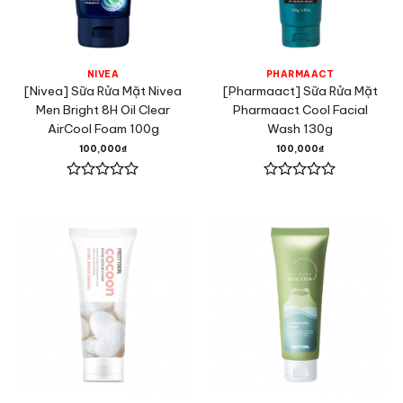
NIVEA
PHARMAACT
[Nivea] Sữa Rửa Mặt Nivea
[Pharmaact] Sữa Rửa Mặt
Men Bright 8H Oil Clear
Pharmaact Cool Facial
AirCool Foam 100g
Wash 130g
100,000
₫
100,000
₫
Được
Được
xếp
xếp
hạng
hạng
0
0
5
5
sao
sao