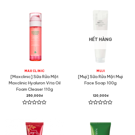
xếp
xếp
hạng
hạng
0
0
5
5
sao
sao
HẾT HÀNG
MAXCLINIC
MUJI
[Maxclinic] Sữa Rửa Mặt
[Muji] Sữa Rửa Mặt Muji
Maxclinic Hyaluron Vita Oil
Face Soap 100g
Foam Cleaser 110g
250,000
₫
120,000
₫
Được
Được
xếp
xếp
hạng
hạng
0
0
5
5
sao
sao