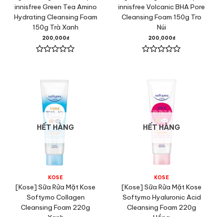
innisfree Green Tea Amino
innisfree Volcanic BHA Pore
Hydrating Cleansing Foam
Cleansing Foam 150g Tro
150g Trà Xanh
Núi
200,000
₫
200,000
₫
Được
Được
xếp
xếp
hạng
hạng
0
0
5
5
sao
sao
HẾT HÀNG
HẾT HÀNG
KOSE
KOSE
[Kose] Sữa Rửa Mặt Kose
[Kose] Sữa Rửa Mặt Kose
Softymo Collagen
Softymo Hyaluronic Acid
Cleansing Foam 220g
Cleansing Foam 220g