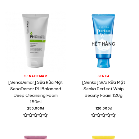
Được
Được
xếp
xếp
hạng
hạng
0
0
5
5
sao
sao
HẾT HÀNG
SENADEMAR
SENKA
[SenaDemar] Sữa Rửa Mặt
[Senka] Sữa Rửa Mặt
SenaDemar PH Balanced
Senka Perfect Whip
Deep Cleansing Foam
Beauty Foam 120g
150ml
250,000
₫
120,000
₫
Được
Được
xếp
xếp
hạng
hạng
0
0