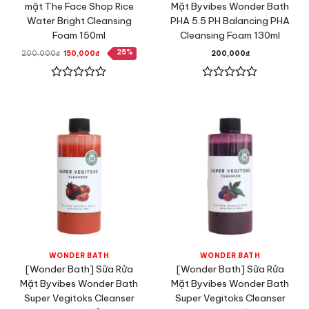
mặt The Face Shop Rice
Mặt Byvibes Wonder Bath
Water Bright Cleansing
PHA 5.5 PH Balancing PHA
Foam 150ml
Cleansing Foam 130ml
25%
Giá
Giá
200,000
₫
150,000
₫
200,000
₫
gốc
hiện
là:
tại
200,000₫.
là:
150,000₫.
Được
Được
xếp
xếp
hạng
hạng
0
0
5
5
sao
sao
WONDER BATH
WONDER BATH
[Wonder Bath] Sữa Rửa
[Wonder Bath] Sữa Rửa
Mặt Byvibes Wonder Bath
Mặt Byvibes Wonder Bath
Super Vegitoks Cleanser
Super Vegitoks Cleanser