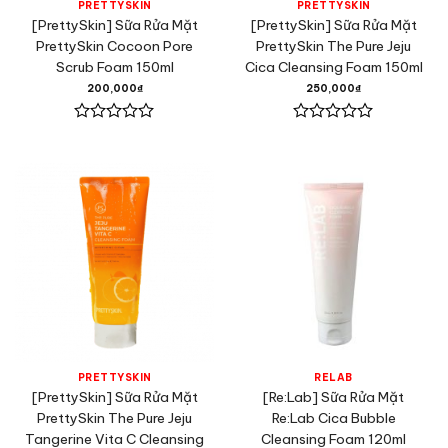
PRETTYSKIN
PRETTYSKIN
[PrettySkin] Sữa Rửa Mặt
[PrettySkin] Sữa Rửa Mặt
PrettySkin Cocoon Pore
PrettySkin The Pure Jeju
Scrub Foam 150ml
Cica Cleansing Foam 150ml
200,000
₫
250,000
₫
Được
Được
xếp
xếp
hạng
hạng
0
0
5
5
sao
sao
PRETTYSKIN
RELAB
[PrettySkin] Sữa Rửa Mặt
[Re:Lab] Sữa Rửa Mặt
PrettySkin The Pure Jeju
Re:Lab Cica Bubble
Tangerine Vita C Cleansing
Cleansing Foam 120ml