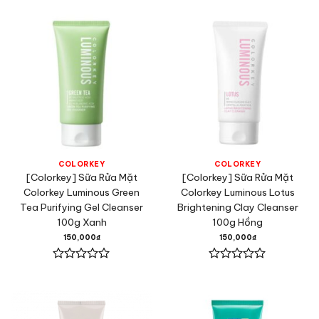
xếp
xếp
hạng
hạng
0
0
5
5
sao
sao
COLORKEY
COLORKEY
[Colorkey] Sữa Rửa Mặt
[Colorkey] Sữa Rửa Mặt
Colorkey Luminous Green
Colorkey Luminous Lotus
Tea Purifying Gel Cleanser
Brightening Clay Cleanser
100g Xanh
100g Hồng
150,000
₫
150,000
₫
Được
Được
xếp
xếp
hạng
hạng
0
0
5
5