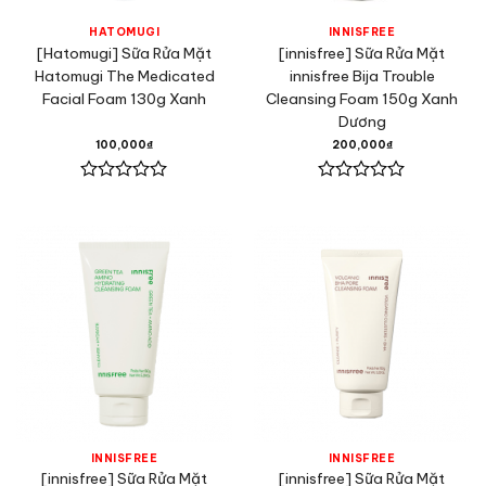
HATOMUGI
INNISFREE
[Hatomugi] Sữa Rửa Mặt
[innisfree] Sữa Rửa Mặt
Hatomugi The Medicated
innisfree Bija Trouble
Facial Foam 130g Xanh
Cleansing Foam 150g Xanh
Dương
100,000
₫
200,000
₫
Được
Được
xếp
xếp
hạng
hạng
0
0
5
5
sao
sao
INNISFREE
INNISFREE
[innisfree] Sữa Rửa Mặt
[innisfree] Sữa Rửa Mặt