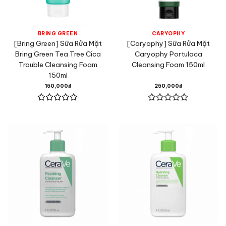
BRING GREEN
CARYOPHY
[Bring Green] Sữa Rửa Mặt
[Caryophy] Sữa Rửa Mặt
Bring Green Tea Tree Cica
Caryophy Portulaca
Trouble Cleansing Foam
Cleansing Foam 150ml
150ml
150,000
₫
250,000
₫
Được
Được
xếp
xếp
hạng
hạng
0
0
5
5
sao
sao