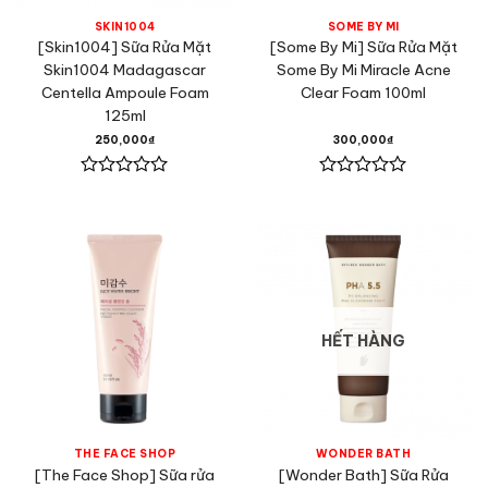
SKIN1004
SOME BY MI
[Skin1004] Sữa Rửa Mặt
[Some By Mi] Sữa Rửa Mặt
Skin1004 Madagascar
Some By Mi Miracle Acne
Centella Ampoule Foam
Clear Foam 100ml
125ml
250,000
₫
300,000
₫
Được
Được
xếp
xếp
hạng
hạng
0
0
5
5
sao
sao
HẾT HÀNG
THE FACE SHOP
WONDER BATH
[The Face Shop] Sữa rửa
[Wonder Bath] Sữa Rửa