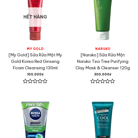
HẾT HÀNG
MY GOLD
NARUKO
[My Gold] Sửa Rửa Mặt My
[Naruko] Sữa Rửa Mặt
Gold Korea Red Ginseng
Naruko Tea Tree Purifying
Foam Cleansing 130ml
Clay Mask & Cleanser 120g
100,000
₫
300,000
₫
Được
Được
xếp
xếp
hạng
hạng
0
0
5
5
sao
sao