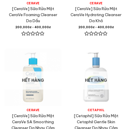
CERAVE
CERAVE
[CeraVe] Sữa Rửa Mặt
[CeraVe] Sữa Rửa Mặt
CeraVe Foaming Cleanser
CeraVe Hydrating Cleanser
Da Dầu
Da Khô
200,000
₫
–
400,000
₫
200,000
₫
–
400,000
₫
Được
Được
xếp
xếp
hạng
hạng
0
0
5
5
sao
sao
HẾT HÀNG
HẾT HÀNG
CERAVE
CETAPHIL
[CeraVe] Sữa Rửa Mặt
[Cetaphil] Sữa Rửa Mặt
CeraVe SA Smoothing
Cetaphil Gentle Skin
Cleanser Da Nhạy Cảm
Cleanser Da Nhạy Cảm