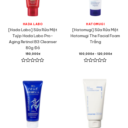
HADA LABO
HATOMUGI
[Hada Labo] Sữa Rửa Mặt
[Hatomugi] Sữa Rửa Mặt
Tuýp Hada Labo Pro-
Hatomugi The Facial Foam
Aging Retinol B3 Cleanser
Trắng
80g Đỏ
150,000
₫
100,000
₫
–
120,000
₫
Được
Được
xếp
xếp
hạng
hạng
0
0
5
5
sao
sao