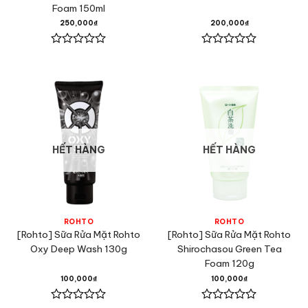
Foam 150ml
250,000
₫
200,000
₫
Được
Được
xếp
xếp
hạng
hạng
0
0
5
5
sao
sao
HẾT HÀNG
HẾT HÀNG
ROHTO
ROHTO
[Rohto] Sữa Rửa Mặt Rohto
[Rohto] Sữa Rửa Mặt Rohto
Oxy Deep Wash 130g
Shirochasou Green Tea
Foam 120g
100,000
₫
100,000
₫