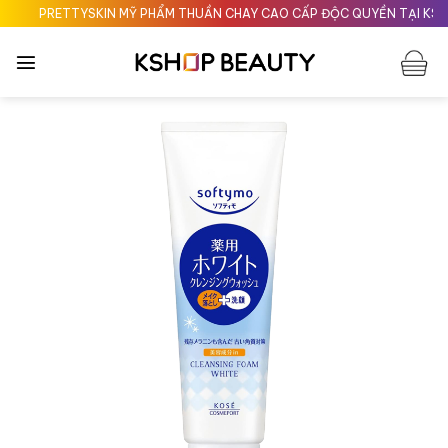
Chuyển
PRETTYSKIN MỸ PHẨM THUẦN CHAY CAO CẤP ĐỘC QUYỀN TẠI KSHO
đến
nội
dung