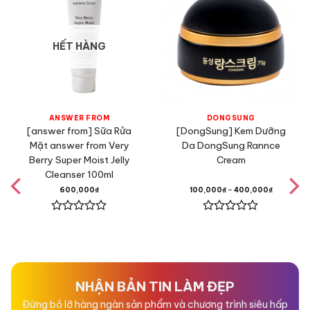
HẾT HÀNG
ANSWER FROM
DONGSUNG
[answer from] Sữa Rửa
[DongSung] Kem Dưỡng
Mặt answer from Very
Da DongSung Rannce
Berry Super Moist Jelly
Cream
Cleanser 100ml
600,000
₫
100,000
₫
–
400,000
₫
Được
Được
xếp
xếp
hạng
hạng
0
0
5
5
sao
sao
NHẬN BẢN TIN LÀM ĐẸP
Đừng bỏ lỡ hàng ngàn sản phẩm và chương trình siêu hấp