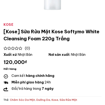
KOSE
[Kose] Sữa Rửa Mặt Kose Softymo White
Cleansing Foam 220g Trắng
(0)
0
Xuất xứ
: Nhật Bản
Nơi sản xuất
: Nhật Bản
out
120,000
₫
of
5
Hết hàng
Cam kết
hàng chính hãng
Miễn phí giao hàng
24h
Đổi/trả hàng trong
7 ngày
Thẻ:
Chăm Sóc Da Mặt
,
Dưỡng Da
,
Kose
,
Sữa Rửa Mặt