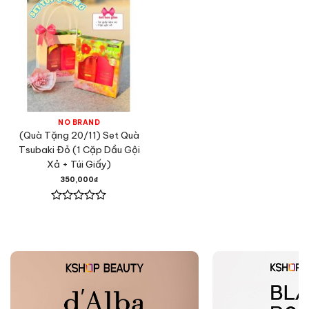
NO BRAND
(Quà Tặng 20/11) Set Quà
Tsubaki Đỏ (1 Cặp Dầu Gội
Xả + Túi Giấy)
350,000
₫
Được
xếp
hạng
0
5
sao