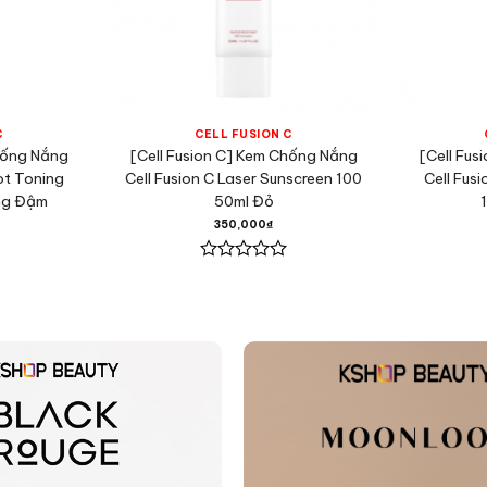
C
CELL FUSION C
hống Nắng
[Cell Fusion C] Kem Chống Nắng
[Cell Fu
ot Toning
Cell Fusion C Laser Sunscreen 100
Cell Fus
ng Đậm
50ml Đỏ
350,000
₫
Được
xếp
hạng
0
5
sao