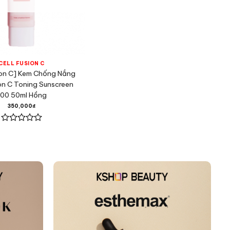
CELL FUSION C
sion C] Kem Chống Nắng
ion C Toning Sunscreen
100 50ml Hồng
350,000
₫
Được
xếp
hạng
0
5
sao