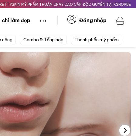
Ỹ PHẨM THUẦN CHAY CAO CẤP ĐỘC QUYỀN TẠI KSHOPBEAUTY.VN
Gia
 chí làm đẹp
Đăng nhập
c năng
Combo & Tổng hợp
Thành phần mỹ phẩm