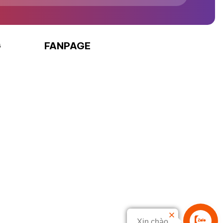
G
FANPAGE
Xin chào