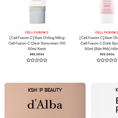
CELL FUSION C
CELL FUSION 
[Cell Fusion C] Kem Chống Nắng
[Cell Fusion C] Kem C
Cell Fusion C Clear Sunscreen 100
Cell Fusion C Dark Sp
50ml Xanh
50ml (Bản Mới) Hồ
350,000
₫
300,000
₫
Được
Được
xếp
xếp
hạng
hạng
0
0
5
5
sao
sao