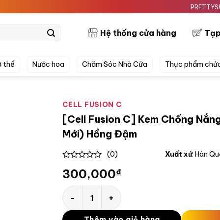
PRETTYSKIN MỸ 
Hệ thống cửa hàng
Tạp
 thể
Nước hoa
Chăm Sóc Nhà Cửa
Thực phẩm chứ
CELL FUSION C
[Cell Fusion C] Kem Chống Nắng
Mới) Hồng Đậm
(0)
Xuất xứ
: Hàn Q
0
300,000
₫
out
of
5
[Cell Fusion C] Kem Chống Nắng Cell Fusio
Thêm vào giỏ hàng