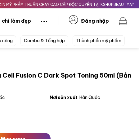
PHẨM THUẦN CHAY CAO CẤP ĐỘC QUYỀN TẠI KSHOPBEAUTY.VN
Giao 
 chí làm đẹp
Đăng nhập
c năng
Combo & Tổng hợp
Thành phần mỹ phẩm
 Cell Fusion C Dark Spot Toning 50ml (Bản
uốc
Nơi sản xuất
: Hàn Quốc
n C Dark Spot Toning 50ml (Bản Mới) Hồng Đậm số lượng
Mua ngay