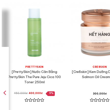
HẾT HÀN
PRETTYSKIN
CRE8SKIN
[PrettySkin] Nước Cân Bằng
[Cre8skin] Kem Dưỡng 
PrettySkin The Pure Jeju Cica 100
Salmon Oil Crea
Toner 250ml
Giá
Giá
450,000
₫
400,000
₫
11%
300,000
₫
gốc
hiện
là:
tại
450,000₫.
là:
400,000₫.
Được
Được
xếp
xếp