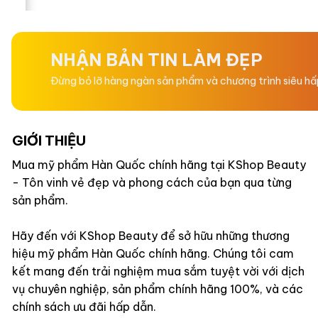
hạng
hạng
0
0
5
5
sao
sao
NHẬN BẢN TIN LÀM ĐẸP
Đừng bỏ lỡ hàng ngàn sản phẩm và chương trình siêu h
GIỚI THIỆU
Mua mỹ phẩm Hàn Quốc chính hãng tại KShop Beauty
- Tôn vinh vẻ đẹp và phong cách của bạn qua từng
sản phẩm.
Hãy đến với KShop Beauty để sở hữu những thương
hiệu mỹ phẩm Hàn Quốc chính hãng. Chúng tôi cam
kết mang đến trải nghiệm mua sắm tuyệt vời với dịch
vụ chuyên nghiệp, sản phẩm chính hãng 100%, và các
chính sách ưu đãi hấp dẫn.