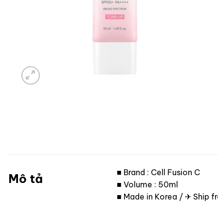
■ Brand : Cell Fusion C
Mô tả
■ Volume : 50ml
■ Made in Korea / ✈ Ship 