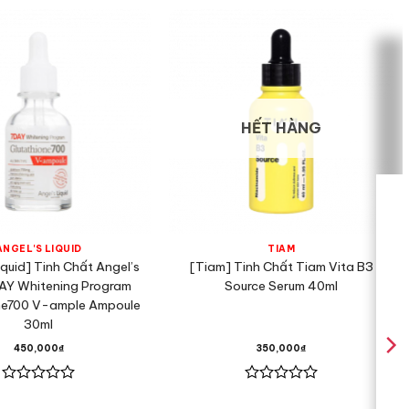
HẾT HÀNG
ANGEL'S LIQUID
TIAM
iquid] Tinh Chất Angel’s
[Tiam] Tinh Chất Tiam Vita B3
DAY Whitening Program
Source Serum 40ml
ne700 V-ample Ampoule
30ml
450,000
₫
350,000
₫
Được
Được
xếp
xếp