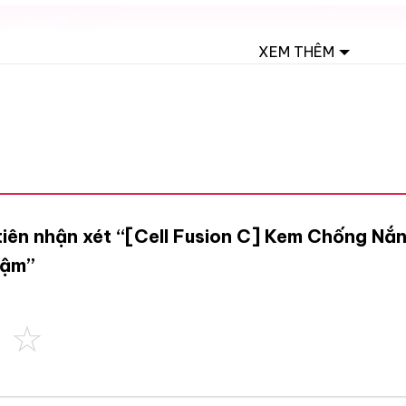
XEM THÊM
tiên nhận xét “[Cell Fusion C] Kem Chống Nắ
Đậm”