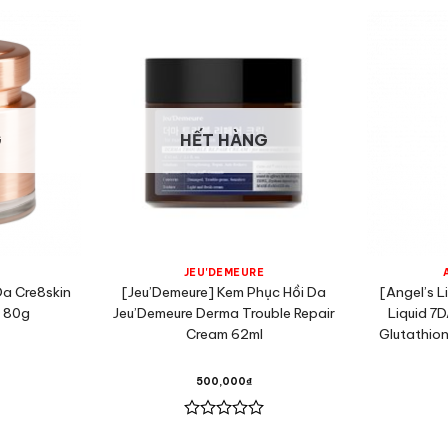
G
HẾT HÀNG
JEU'DEMEURE
Da Cre8skin
[Jeu’Demeure] Kem Phục Hồi Da
[Angel’s L
m 80g
Jeu’Demeure Derma Trouble Repair
Liquid 7
Cream 62ml
Glutathio
500,000
₫
Được
xếp