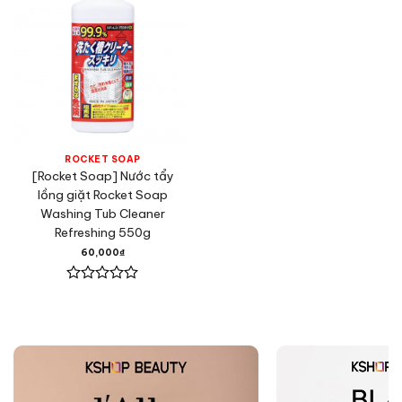
ROCKET SOAP
[Rocket Soap] Nước tẩy
lồng giặt Rocket Soap
Washing Tub Cleaner
Refreshing 550g
60,000
₫
Được
xếp
hạng
0
5
sao