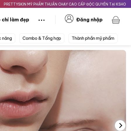
N MỸ PHẨM THUẦN CHAY CAO CẤP ĐỘC QUYỀN TẠI KSHOPBEAUTY.VN
 chí làm đẹp
Đăng nhập
c năng
Combo & Tổng hợp
Thành phần mỹ phẩm