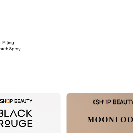
m Miệng
outh Spray
á