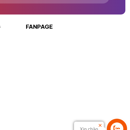
G
FANPAGE
Xin chào