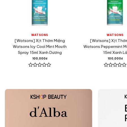
WATSONS
WATSONS
[Watsons] Xịt Thơm Miệng
[Watsons] Xịt Thơ
Watsons Icy Cool Mint Mouth
Watsons Peppermint M
Spray 15ml Xanh Dương
15ml Xanh L
100,000
₫
100,000
₫
Được
Được
xếp
xếp
hạng
hạng
0
0
5
5
sao
sao