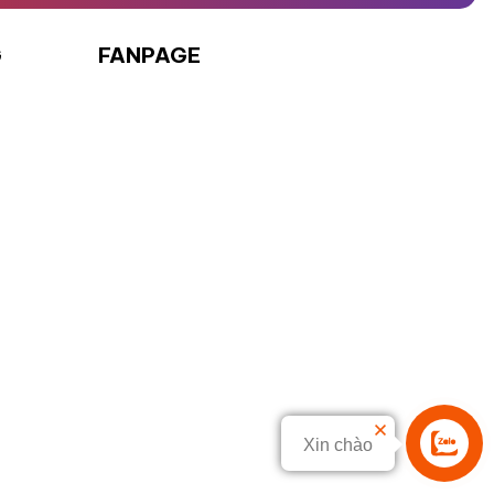
G
FANPAGE
Xin chào
Liên hệ