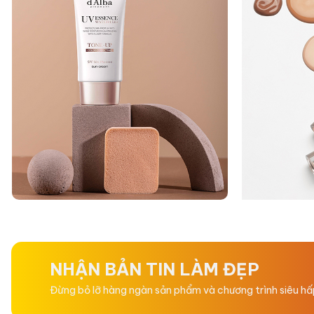
NHẬN BẢN TIN LÀM ĐẸP
Đừng bỏ lỡ hàng ngàn sản phẩm và chương trình siêu h