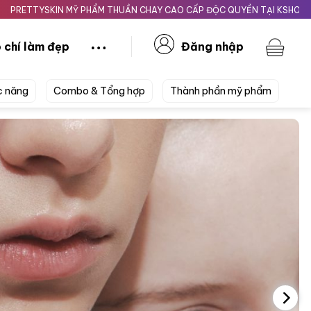
IN MỸ PHẨM THUẦN CHAY CAO CẤP ĐỘC QUYỀN TẠI KSHOPBEAUTY.VN
 chí làm đẹp
Đăng nhập
c năng
Combo & Tổng hợp
Thành phần mỹ phẩm