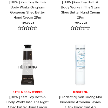
[BBW] Kem Tay Bath &
[BBW] Kem Tay Bath &
Body Works Gingham
Body Works In The Stars
Gorgeous Shea Butter
Shea Butter Hand Cream
Hand Cream 29ml
29ml
150,000
₫
150,000
₫
Được
Được
xếp
xếp
hạng
hạng
0
0
5
5
sao
sao
HẾT HÀNG
BATH & BODY WORKS
BIODERMA
[BBW] Kem Tay Bath &
[Bioderma] Son Dưỡng Môi
Body Works Into The Night
Bioderma Atoderm Levres
Shea Butter Hand Cream
Stick Hydratant 4g