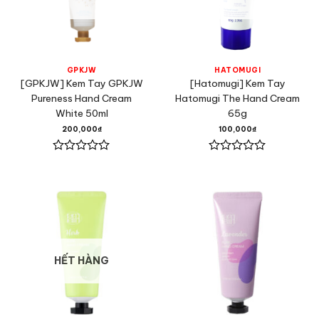
GPKJW
HATOMUGI
[GPKJW] Kem Tay GPKJW
[Hatomugi] Kem Tay
Pureness Hand Cream
Hatomugi The Hand Cream
White 50ml
65g
200,000
₫
100,000
₫
Được
Được
xếp
xếp
hạng
hạng
0
0
5
5
sao
sao
HẾT HÀNG