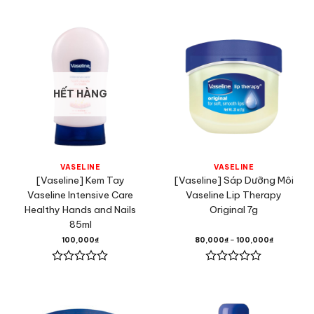
xếp
xếp
hạng
hạng
0
0
5
5
sao
sao
HẾT HÀNG
VASELINE
VASELINE
[Vaseline] Kem Tay
[Vaseline] Sáp Dưỡng Môi
Vaseline Intensive Care
Vaseline Lip Therapy
Healthy Hands and Nails
Original 7g
85ml
100,000
₫
80,000
₫
–
100,000
₫
Được
Được
xếp
xếp
hạng
hạng
0
0