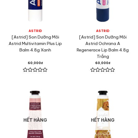
ASTRID
ASTRID
[Astrid] Son Dưỡng Môi
[Astrid] Son Dưỡng Môi
Astrid Multivitamin Plus Lip
Astrid Ochrana A
Balm 4.8g Xanh
Regenerace Lip Balm 4.8g
Trắng
60,000
₫
60,000
₫
Được
Được
xếp
xếp
hạng
hạng
0
0
5
5
sao
sao
HẾT HÀNG
HẾT HÀNG