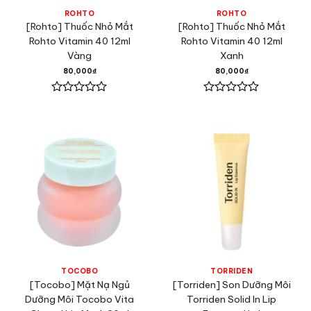
ROHTO
ROHTO
[Rohto] Thuốc Nhỏ Mắt
[Rohto] Thuốc Nhỏ Mắt
Rohto Vitamin 40 12ml
Rohto Vitamin 40 12ml
Vàng
Xanh
80,000
₫
80,000
₫
Được
Được
xếp
xếp
hạng
hạng
0
0
5
5
sao
sao
TOCOBO
TORRIDEN
[Tocobo] Mặt Nạ Ngủ
[Torriden] Son Dưỡng Môi
Dưỡng Môi Tocobo Vita
Torriden Solid In Lip