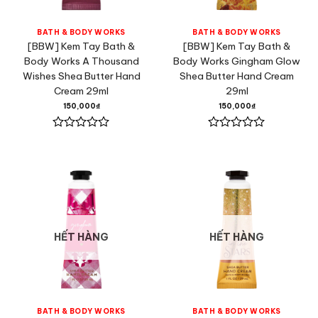
BATH & BODY WORKS
BATH & BODY WORKS
[BBW] Kem Tay Bath &
[BBW] Kem Tay Bath &
Body Works A Thousand
Body Works Gingham Glow
Wishes Shea Butter Hand
Shea Butter Hand Cream
Cream 29ml
29ml
150,000
₫
150,000
₫
Được
Được
xếp
xếp
hạng
hạng
0
0
5
5
sao
sao
HẾT HÀNG
HẾT HÀNG
BATH & BODY WORKS
BATH & BODY WORKS