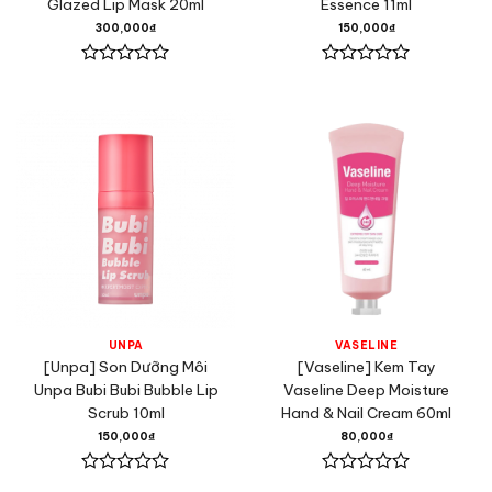
Glazed Lip Mask 20ml
Essence 11ml
300,000
₫
150,000
₫
Được
Được
xếp
xếp
hạng
hạng
0
0
5
5
sao
sao
UNPA
VASELINE
[Unpa] Son Dưỡng Môi
[Vaseline] Kem Tay
Unpa Bubi Bubi Bubble Lip
Vaseline Deep Moisture
Scrub 10ml
Hand & Nail Cream 60ml
150,000
₫
80,000
₫
Được
Được