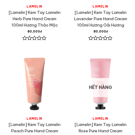
LAMELIN
LAMELIN
[Lamelin] Kem Tay Lamelin
[Lamelin] Kem Tay Lamelin
Herb Pure Hand Cream
Lavender Pure Hand Cream
100ml Hương Thảo Mộc
100ml Hương Oải Hương
80,000
₫
80,000
₫
Được
Được
xếp
xếp
hạng
hạng
0
0
5
5
sao
sao
HẾT HÀNG
LAMELIN
LAMELIN
[Lamelin] Kem Tay Lamelin
[Lamelin] Kem Tay Lamelin
Peach Pure Hand Cream
Rose Pure Hand Cream