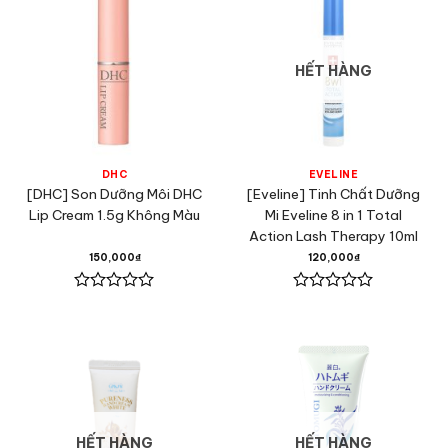
sao
sao
HẾT HÀNG
DHC
EVELINE
[DHC] Son Dưỡng Môi DHC
[Eveline] Tinh Chất Dưỡng
Lip Cream 1.5g Không Màu
Mi Eveline 8 in 1 Total
Action Lash Therapy 10ml
150,000
₫
120,000
₫
Được
Được
xếp
xếp
hạng
hạng
0
0
5
5
sao
sao
HẾT HÀNG
HẾT HÀNG