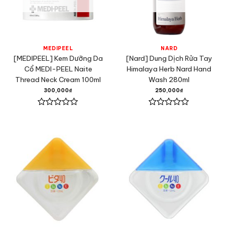
MEDIPEEL
NARD
[MEDIPEEL] Kem Dưỡng Da
[Nard] Dung Dịch Rửa Tay
Cổ MEDI-PEEL Naite
Himalaya Herb Nard Hand
Thread Neck Cream 100ml
Wash 280ml
300,000
₫
250,000
₫
Được
Được
xếp
xếp
hạng
hạng
0
0
5
5
sao
sao