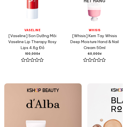
HẾT HÀNG
VASELINE
WHISIS
[Vaseline] Son Dưỡng Môi
[Whisis] Kem Tay Whisis
Vaseline Lip Therapy Rosy
Deep Moisture Hand & Nail
Lips 4.8g Đỏ
Cream 50ml
100,000
₫
60,000
₫
Được
Được
xếp
xếp
hạng
hạng
0
0
5
5
sao
sao