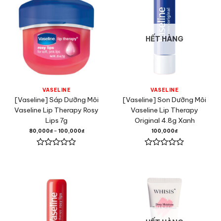
5
5
sao
sao
HẾT HÀNG
VASELINE
VASELINE
[Vaseline] Sáp Dưỡng Môi
[Vaseline] Son Dưỡng Môi
Vaseline Lip Therapy Rosy
Vaseline Lip Therapy
Lips 7g
Original 4.8g Xanh
80,000
₫
–
100,000
₫
100,000
₫
Được
Được
xếp
xếp
hạng
hạng
0
0
5
5
sao
sao