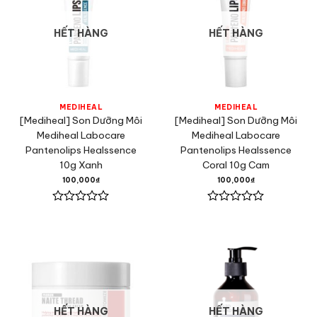
HẾT HÀNG
HẾT HÀNG
MEDIHEAL
MEDIHEAL
[Mediheal] Son Dưỡng Môi
[Mediheal] Son Dưỡng Môi
Mediheal Labocare
Mediheal Labocare
Pantenolips Healssence
Pantenolips Healssence
10g Xanh
Coral 10g Cam
100,000
₫
100,000
₫
Được
Được
xếp
xếp
hạng
hạng
0
0
5
5
sao
sao
HẾT HÀNG
HẾT HÀNG