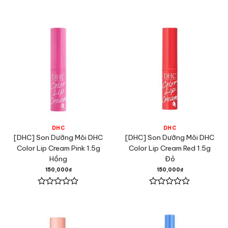
Được
Được
xếp
xếp
hạng
hạng
0
0
5
5
sao
sao
DHC
DHC
[DHC] Son Dưỡng Môi DHC
[DHC] Son Dưỡng Môi DHC
Color Lip Cream Pink 1.5g
Color Lip Cream Red 1.5g
Hồng
Đỏ
150,000
₫
150,000
₫
Được
Được
xếp
xếp
hạng
hạng
0
0
5
5