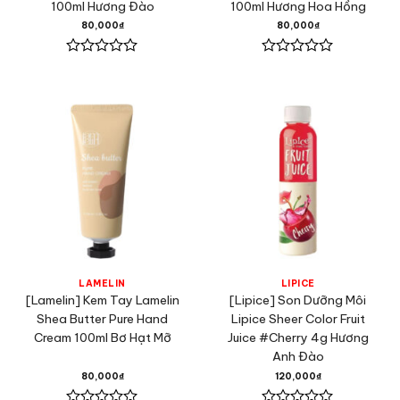
100ml Hương Đào
100ml Hương Hoa Hồng
80,000
₫
80,000
₫
Được
Được
xếp
xếp
hạng
hạng
0
0
5
5
sao
sao
LAMELIN
LIPICE
[Lamelin] Kem Tay Lamelin
[Lipice] Son Dưỡng Môi
Shea Butter Pure Hand
Lipice Sheer Color Fruit
Cream 100ml Bơ Hạt Mỡ
Juice #Cherry 4g Hương
Anh Đào
80,000
₫
120,000
₫