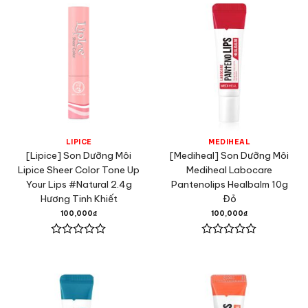
0
0
5
5
sao
sao
LIPICE
MEDIHEAL
[Lipice] Son Dưỡng Môi
[Mediheal] Son Dưỡng Môi
Lipice Sheer Color Tone Up
Mediheal Labocare
Your Lips #Natural 2.4g
Pantenolips Healbalm 10g
Hương Tinh Khiết
Đỏ
100,000
₫
100,000
₫
Được
Được
xếp
xếp
hạng
hạng
0
0
5
5
sao
sao