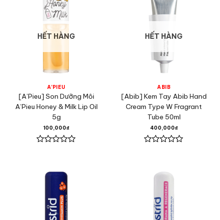
HẾT HÀNG
HẾT HÀNG
A'PIEU
ABIB
[A’Pieu] Son Dưỡng Môi
[Abib] Kem Tay Abib Hand
A’Pieu Honey & Milk Lip Oil
Cream Type W Fragrant
5g
Tube 50ml
100,000
₫
400,000
₫
Được
Được
xếp
xếp
hạng
hạng
0
0
5
5
sao
sao