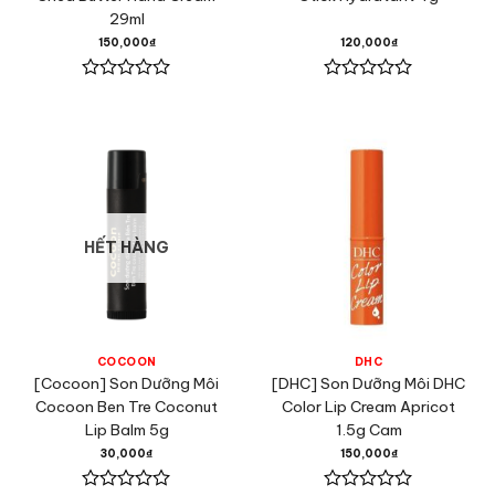
29ml
150,000
₫
120,000
₫
Được
Được
xếp
xếp
hạng
hạng
0
0
5
5
sao
sao
HẾT HÀNG
COCOON
DHC
[Cocoon] Son Dưỡng Môi
[DHC] Son Dưỡng Môi DHC
Cocoon Ben Tre Coconut
Color Lip Cream Apricot
Lip Balm 5g
1.5g Cam
30,000
₫
150,000
₫