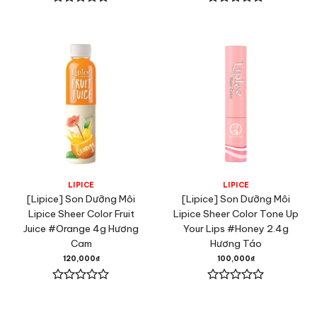
Được
Được
xếp
xếp
hạng
hạng
0
0
5
5
sao
sao
LIPICE
LIPICE
[Lipice] Son Dưỡng Môi
[Lipice] Son Dưỡng Môi
Lipice Sheer Color Fruit
Lipice Sheer Color Tone Up
Juice #Orange 4g Hương
Your Lips #Honey 2.4g
Cam
Hương Táo
120,000
₫
100,000
₫
Được
Được
xếp
xếp
hạng
hạng