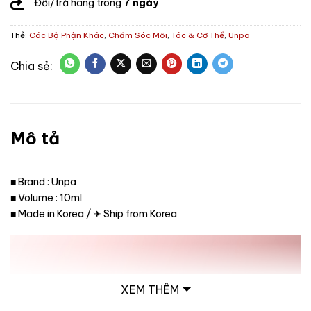
Đổi/trả hàng trong
7 ngày
Thẻ:
Các Bộ Phận Khác
,
Chăm Sóc Môi
,
Tóc & Cơ Thể
,
Unpa
Mô tả
■ Brand : Unpa
■ Volume : 10ml
■ Made in Korea / ✈ Ship from Korea
XEM THÊM