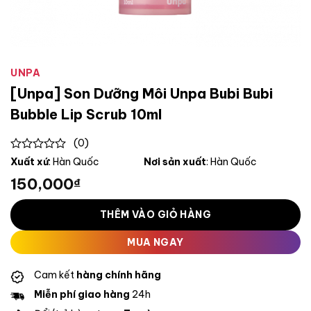
UNPA
[Unpa] Son Dưỡng Môi Unpa Bubi Bubi
Bubble Lip Scrub 10ml
(0)
0
Xuất xứ
: Hàn Quốc
Nơi sản xuất
: Hàn Quốc
out
150,000
₫
of
5
THÊM VÀO GIỎ HÀNG
MUA NGAY
Cam kết
hàng chính hãng
Miễn phí giao hàng
24h