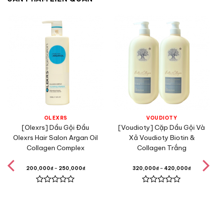
OLEXRS
VOUDIOTY
[Olexrs] Dầu Gội Đầu
[Voudioty] Cặp Dầu Gội Và
Olexrs Hair Salon Argan Oil
Xả Voudioty Biotin &
Collagen Complex
Collagen Trắng
200,000
₫
–
250,000
₫
320,000
₫
–
420,000
₫
Được
Được
xếp
xếp
hạng
hạng
0
0