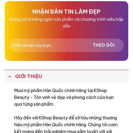
5
5
sao
sao
NHẬN BẢN TIN LÀM ĐẸP
Đừng bỏ lỡ hàng ngàn sản phẩm và chương trình siêu hấp
dẫn
GIỚI THIỆU
Mua mỹ phẩm Hàn Quốc chính hãng tại KShop
Beauty - Tôn vinh vẻ đẹp và phong cách của bạn
qua từng sản phẩm.
Hãy đến với KShop Beauty để sở hữu những thương
hiệu mỹ phẩm Hàn Quốc chính hãng. Chúng tôi cam
kết mang đến trải nghiệm mua sắm tuyệt vời với