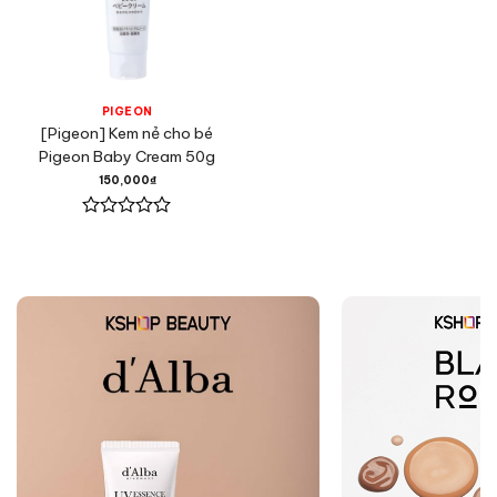
PIGEON
[Pigeon] Kem nẻ cho bé
Pigeon Baby Cream 50g
150,000
₫
Được
xếp
hạng
0
5
sao