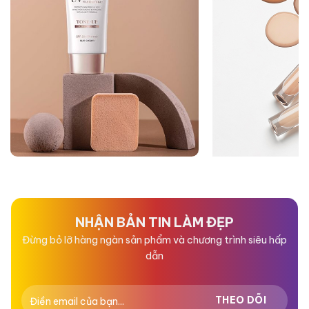
NHẬN BẢN TIN LÀM ĐẸP
Đừng bỏ lỡ hàng ngàn sản phẩm và chương trình siêu hấp
dẫn