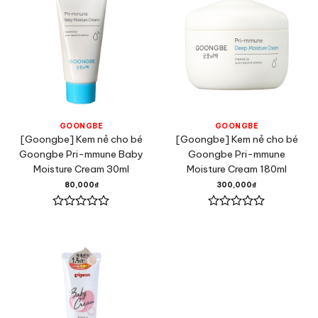
GOONGBE
GOONGBE
[Goongbe] Kem nẻ cho bé
[Goongbe] Kem nẻ cho bé
Goongbe Pri-mmune Baby
Goongbe Pri-mmune
Moisture Cream 30ml
Moisture Cream 180ml
80,000
₫
300,000
₫
Được
Được
xếp
xếp
hạng
hạng
0
0
5
5
sao
sao