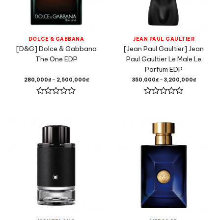
DOLCE & GABBANA
JEAN PAUL GAULTIER
[D&G] Dolce & Gabbana
[Jean Paul Gaultier] Jean
The One EDP
Paul Gaultier Le Male Le
Parfum EDP
280,000
₫
–
2,500,000
₫
350,000
₫
–
3,200,000
₫
Được
Được
xếp
xếp
hạng
hạng
0
0
5
5
sao
sao