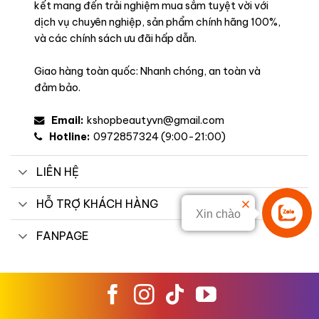
kết mang đến trải nghiệm mua sắm tuyệt vời với
dịch vụ chuyên nghiệp, sản phẩm chính hãng 100%,
và các chính sách ưu đãi hấp dẫn.
Giao hàng toàn quốc: Nhanh chóng, an toàn và
đảm bảo.
Email:
kshopbeautyvn@gmail.com
Hotline:
0972857324 (9:00-21:00)
LIÊN HỆ
HỖ TRỢ KHÁCH HÀNG
Xin chào
Liên hệ
FANPAGE