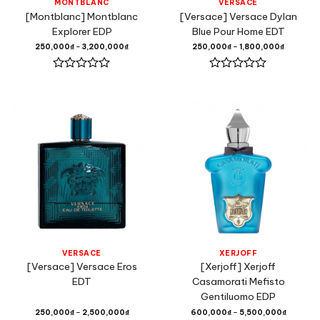
MONTBLANC
VERSACE
[Montblanc] Montblanc
[Versace] Versace Dylan
Explorer EDP
Blue Pour Home EDT
250,000
₫
–
3,200,000
₫
250,000
₫
–
1,800,000
₫
Được
Được
xếp
xếp
hạng
hạng
0
0
5
5
sao
sao
VERSACE
XERJOFF
[Versace] Versace Eros
[Xerjoff] Xerjoff
EDT
Casamorati Mefisto
Gentiluomo EDP
250,000
₫
–
2,500,000
₫
600,000
₫
–
5,500,000
₫