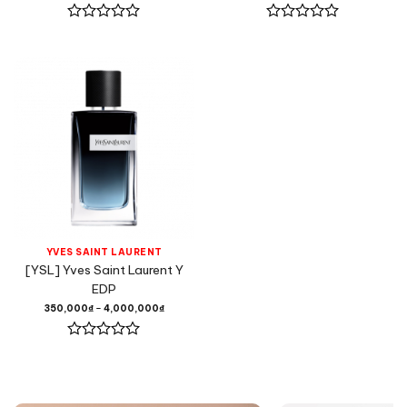
Được
Được
xếp
xếp
hạng
hạng
0
0
5
5
sao
sao
YVES SAINT LAURENT
[YSL] Yves Saint Laurent Y
EDP
350,000
₫
–
4,000,000
₫
Được
xếp
hạng
0