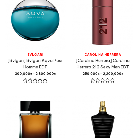
BVLGARI
CAROLINA HERRERA
[Bvlgari] Bvlgari Aqva Pour
[Carolina Herrera] Carolina
Homme EDT
Herrera 212 Sexy Men EDT
300,000
₫
–
2,800,000
₫
250,000
₫
–
2,200,000
₫
Được
Được
xếp
xếp
hạng
hạng
0
0
5
5
sao
sao