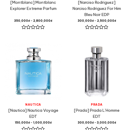
[Montblanc] Montblanc
[Narciso Rodriguez]
Explorer Extreme Parfum
Narciso Rodriguez For Him
Bleu Noir EDP
350,000
₫
–
2,800,000
₫
300,000
₫
–
2,500,000
₫
Được
Được
xếp
xếp
hạng
hạng
0
0
5
5
sao
sao
NAUTICA
PRADA
[Nautica] Nautica Voyage
[Prada] Prada L’Homme
EDT
EDT
150,000
₫
–
1,000,000
₫
300,000
₫
–
3,000,000
₫