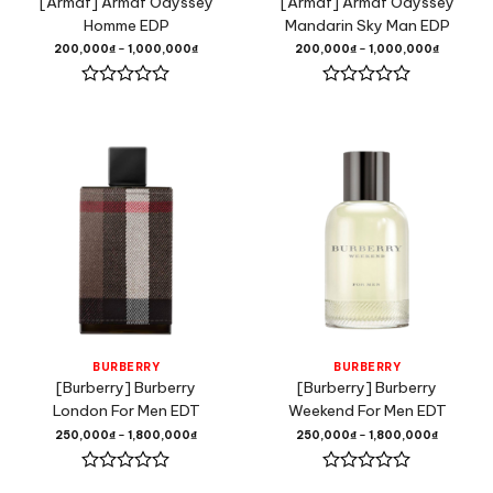
[Armaf] Armaf Odyssey
[Armaf] Armaf Odyssey
Homme EDP
Mandarin Sky Man EDP
200,000
₫
–
1,000,000
₫
200,000
₫
–
1,000,000
₫
Được
Được
xếp
xếp
hạng
hạng
0
0
5
5
sao
sao
BURBERRY
BURBERRY
[Burberry] Burberry
[Burberry] Burberry
London For Men EDT
Weekend For Men EDT
250,000
₫
–
1,800,000
₫
250,000
₫
–
1,800,000
₫
Được
Được