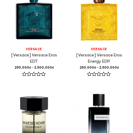
sao
sao
VERSACE
VERSACE
[Versace] Versace Eros
[Versace] Versace Eros
EDT
Energy EDP
250,000
₫
–
2,500,000
₫
250,000
₫
–
2,500,000
₫
Được
Được
xếp
xếp
hạng
hạng
0
0
5
5
sao
sao