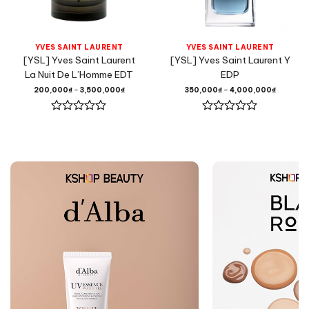
YVES SAINT LAURENT
YVES SAINT LAURENT
[YSL] Yves Saint Laurent
[YSL] Yves Saint Laurent Y
La Nuit De L’Homme EDT
EDP
200,000
₫
–
3,500,000
₫
350,000
₫
–
4,000,000
₫
Được
Được
xếp
xếp
hạng
hạng
0
0
5
5
sao
sao