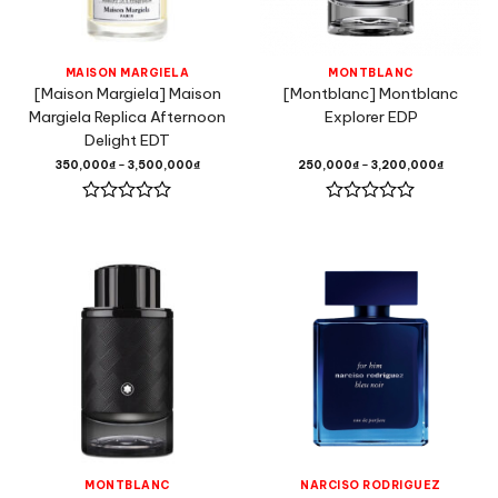
MAISON MARGIELA
MONTBLANC
[Maison Margiela] Maison
[Montblanc] Montblanc
Margiela Replica Afternoon
Explorer EDP
Delight EDT
350,000
₫
–
3,500,000
₫
250,000
₫
–
3,200,000
₫
Được
Được
xếp
xếp
hạng
hạng
0
0
5
5
sao
sao
MONTBLANC
NARCISO RODRIGUEZ