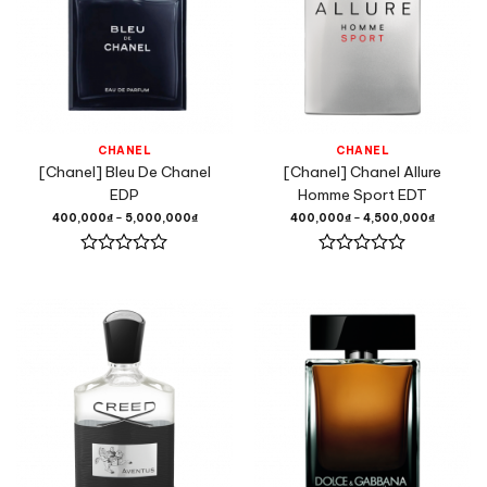
CHANEL
CHANEL
[Chanel] Bleu De Chanel
[Chanel] Chanel Allure
EDP
Homme Sport EDT
400,000
₫
–
5,000,000
₫
400,000
₫
–
4,500,000
₫
Được
Được
xếp
xếp
hạng
hạng
0
0
5
5
sao
sao