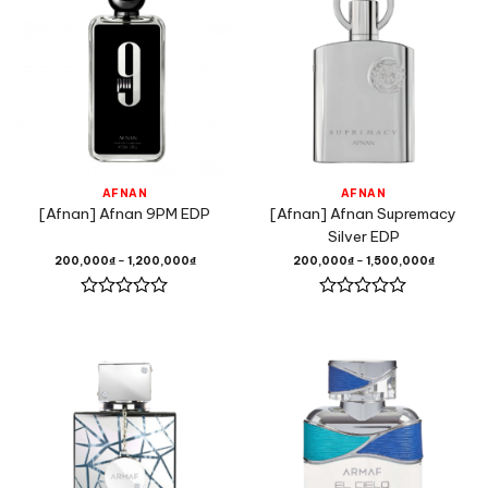
AFNAN
AFNAN
[Afnan] Afnan 9PM EDP
[Afnan] Afnan Supremacy
Silver EDP
200,000
₫
–
1,200,000
₫
200,000
₫
–
1,500,000
₫
Được
Được
xếp
xếp
hạng
hạng
0
0
5
5
sao
sao