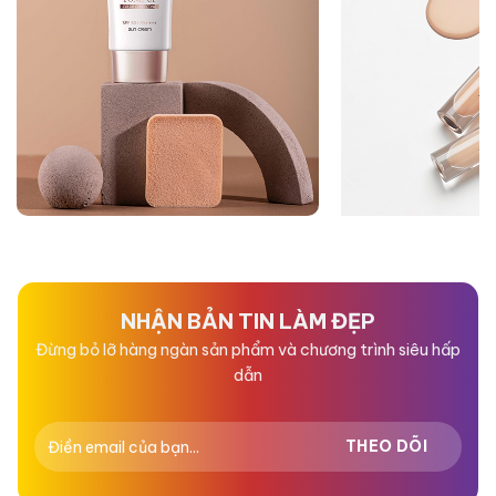
NHẬN BẢN TIN LÀM ĐẸP
Đừng bỏ lỡ hàng ngàn sản phẩm và chương trình siêu hấp
dẫn