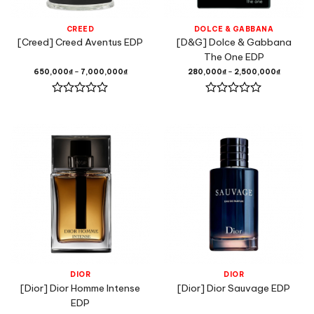
CREED
DOLCE & GABBANA
[Creed] Creed Aventus EDP
[D&G] Dolce & Gabbana
The One EDP
650,000
₫
–
7,000,000
₫
280,000
₫
–
2,500,000
₫
Được
Được
xếp
xếp
hạng
hạng
0
0
5
5
sao
sao
DIOR
DIOR
[Dior] Dior Homme Intense
[Dior] Dior Sauvage EDP
EDP