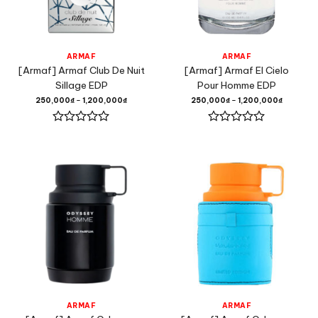
ARMAF
ARMAF
[Armaf] Armaf Club De Nuit
[Armaf] Armaf El Cielo
Sillage EDP
Pour Homme EDP
250,000
₫
–
1,200,000
₫
250,000
₫
–
1,200,000
₫
Được
Được
xếp
xếp
hạng
hạng
0
0
5
5
sao
sao
ARMAF
ARMAF