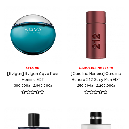
xếp
xếp
hạng
hạng
0
0
5
5
sao
sao
BVLGARI
CAROLINA HERRERA
[Bvlgari] Bvlgari Aqva Pour
[Carolina Herrera] Carolina
Homme EDT
Herrera 212 Sexy Men EDT
300,000
₫
–
2,800,000
₫
250,000
₫
–
2,200,000
₫
Được
Được
xếp
xếp
hạng
hạng
0
0
5
5
sao
sao