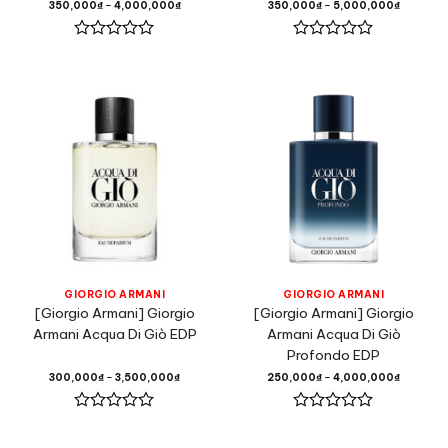
350,000
₫
–
4,000,000
₫
350,000
₫
–
5,000,000
₫
Được
Được
xếp
xếp
hạng
hạng
0
0
5
5
sao
sao
GIORGIO ARMANI
GIORGIO ARMANI
[Giorgio Armani] Giorgio
[Giorgio Armani] Giorgio
Armani Acqua Di Giò EDP
Armani Acqua Di Giò
Profondo EDP
300,000
₫
–
3,500,000
₫
250,000
₫
–
4,000,000
₫
Được
Được
xếp
xếp