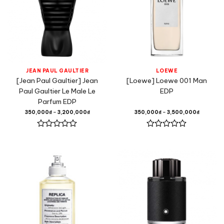
JEAN PAUL GAULTIER
LOEWE
[Jean Paul Gaultier] Jean
[Loewe] Loewe 001 Man
Paul Gaultier Le Male Le
EDP
Parfum EDP
350,000
₫
–
3,200,000
₫
350,000
₫
–
3,500,000
₫
Được
Được
xếp
xếp
hạng
hạng
0
0
5
5
sao
sao