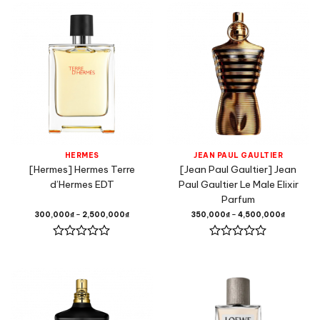
hạng
hạng
0
0
5
5
sao
sao
HERMES
JEAN PAUL GAULTIER
[Hermes] Hermes Terre
[Jean Paul Gaultier] Jean
d’Hermes EDT
Paul Gaultier Le Male Elixir
Parfum
300,000
₫
–
2,500,000
₫
350,000
₫
–
4,500,000
₫
Được
Được
xếp
xếp
hạng
hạng
0
0
5
5
sao
sao