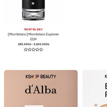
MONTBLANC
[Montblanc] Montblanc Explorer
EDP
250,000
₫
–
3,200,000
₫
Được
xếp
hạng
0
5
sao