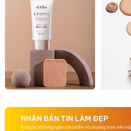
NHẬN BẢN TIN LÀM ĐẸP
Đừng bỏ lỡ hàng ngàn sản phẩm và chương trình siêu h