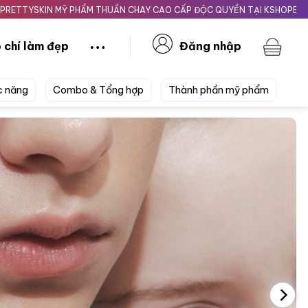
 MỸ PHẨM THUẦN CHAY CAO CẤP ĐỘC QUYỀN TẠI KSHOPBEAUTY.VN
 chí làm đẹp
Đăng nhập
c năng
Combo & Tổng hợp
Thành phần mỹ phẩm