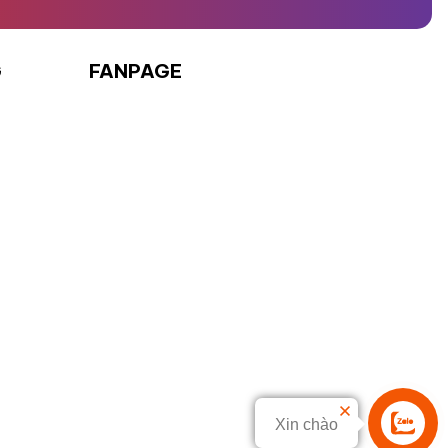
G
FANPAGE
Xin chào
Liên hệ