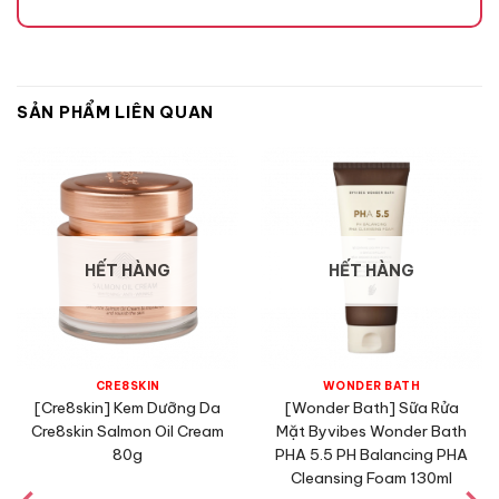
SẢN PHẨM LIÊN QUAN
HẾT HÀNG
HẾT HÀNG
CRE8SKIN
WONDER BATH
[Cre8skin] Kem Dưỡng Da
[Wonder Bath] Sữa Rửa
Cre8skin Salmon Oil Cream
Mặt Byvibes Wonder Bath
80g
PHA 5.5 PH Balancing PHA
Cleansing Foam 130ml