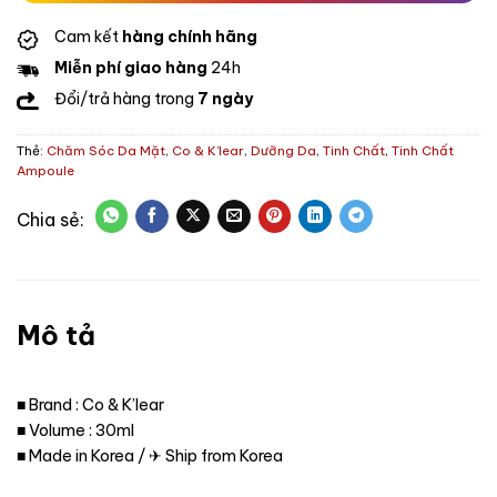
Cam kết
hàng chính hãng
Miễn phí giao hàng
24h
Đổi/trả hàng trong
7 ngày
Thẻ:
Chăm Sóc Da Mặt
,
Co & K’lear
,
Dưỡng Da
,
Tinh Chất
,
Tinh Chất
Ampoule
Mô tả
■ Brand : Co & K’lear
■ Volume : 30ml
■ Made in Korea / ✈ Ship from Korea