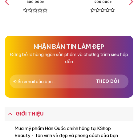
300,000
₫
200,000
₫
Được
Được
xếp
xếp
hạng
hạng
0
0
5
5
sao
sao
NHẬN BẢN TIN LÀM ĐẸP
Đừng bỏ lỡ hàng ngàn sản phẩm và chương trình siêu hấp
dẫn
GIỚI THIỆU
Mua mỹ phẩm Hàn Quốc chính hãng tại KShop
Beauty - Tôn vinh vẻ đẹp và phong cách của bạn