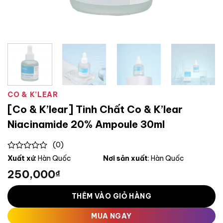
CO & K’LEAR
[Co & K’lear] Tinh Chất Co & K’lear
Niacinamide 20% Ampoule 30ml
(0)
0
Xuất xứ
: Hàn Quốc
Nơi sản xuất
: Hàn Quốc
out
250,000
₫
of
5
THÊM VÀO GIỎ HÀNG
MUA NGAY