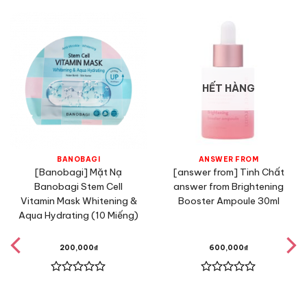
HẾT HÀNG
BANOBAGI
ANSWER FROM
[Banobagi] Mặt Nạ
[answer from] Tinh Chất
Banobagi Stem Cell
answer from Brightening
Vitamin Mask Whitening &
Booster Ampoule 30ml
Aqua Hydrating (10 Miếng)
200,000
₫
600,000
₫
Được
Được
xếp
xếp
hạng
hạng