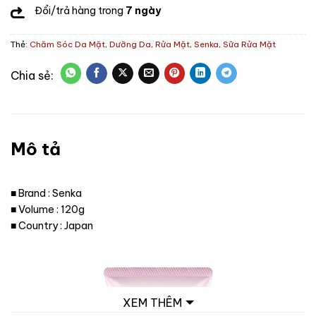
Đổi/trả hàng trong
7 ngày
Thẻ:
Chăm Sóc Da Mặt
,
Dưỡng Da
,
Rửa Mặt
,
Senka
,
Sữa Rửa Mặt
Mô tả
■ Brand : Senka
■ Volume : 120g
■ Country : Japan
XEM THÊM