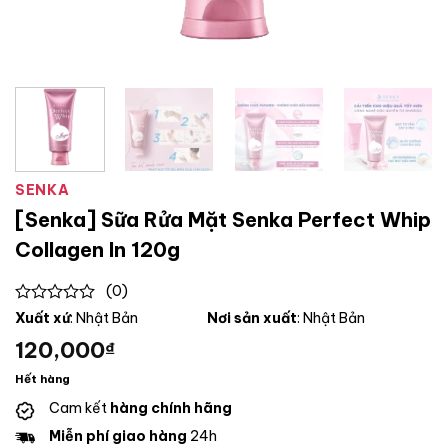
SENKA
[Senka] Sữa Rửa Mặt Senka Perfect Whip
Collagen In 120g
(0)
0
Xuất xứ
: Nhật Bản
Nơi sản xuất
: Nhật Bản
out
120,000
₫
of
5
Hết hàng
Cam kết
hàng chính hãng
Miễn phí giao hàng
24h