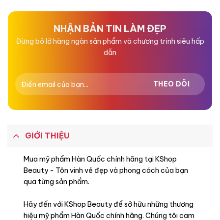
0
0
5
5
sao
sao
NHẬN BẢN TIN LÀM ĐẸP
Đừng bỏ lỡ hàng ngàn sản phẩm và chương trình siêu hấp
dẫn
GIỚI THIỆU
Mua mỹ phẩm Hàn Quốc chính hãng tại KShop
Beauty - Tôn vinh vẻ đẹp và phong cách của bạn
qua từng sản phẩm.
Hãy đến với KShop Beauty để sở hữu những thương
hiệu mỹ phẩm Hàn Quốc chính hãng. Chúng tôi cam