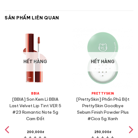
SẢN PHẨM LIÊN QUAN
HẾT HÀNG
HẾT HÀNG
BBIA
PRETTYSKIN
[BBIA] Son Kem Lì BBIA
[PrettySkin] Phấn Phủ Bột
Last Velvet Lip Tint VER 5
PrettySkin Goodbye
#23 Romantic Note 5g
Sebum Finish Powder Plus
Cam Đất
#Cica 5g Xanh
Thành phần
200,000
₫
250,000
₫