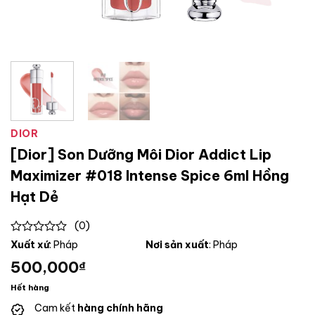
DIOR
[Dior] Son Dưỡng Môi Dior Addict Lip
Maximizer #018 Intense Spice 6ml Hồng
Hạt Dẻ
(0)
0
Xuất xứ
: Pháp
Nơi sản xuất
: Pháp
out
500,000
₫
of
5
Hết hàng
Cam kết
hàng chính hãng