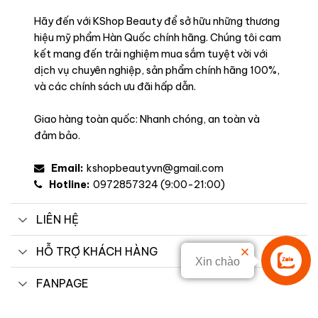
Hãy đến với KShop Beauty để sở hữu những thương
hiệu mỹ phẩm Hàn Quốc chính hãng. Chúng tôi cam
kết mang đến trải nghiệm mua sắm tuyệt vời với
dịch vụ chuyên nghiệp, sản phẩm chính hãng 100%,
và các chính sách ưu đãi hấp dẫn.
Giao hàng toàn quốc: Nhanh chóng, an toàn và
đảm bảo.
Email:
kshopbeautyvn@gmail.com
Hotline:
0972857324 (9:00-21:00)
LIÊN HỆ
HỖ TRỢ KHÁCH HÀNG
Xin chào
Liên hệ
FANPAGE
Công dụng
– Dưỡng ẩm sâu và lâu dài
: Cung cấp độ ẩm chuyên sâu