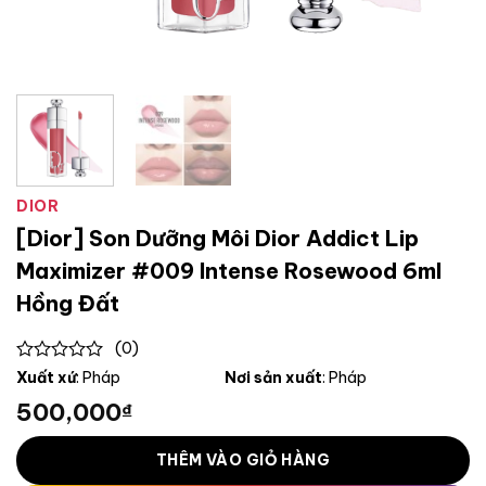
DIOR
[Dior] Son Dưỡng Môi Dior Addict Lip
Maximizer #009 Intense Rosewood 6ml
Hồng Đất
(0)
0
Xuất xứ
: Pháp
Nơi sản xuất
: Pháp
out
500,000
₫
of
5
THÊM VÀO GIỎ HÀNG