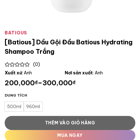
BATIOUS
[Batious] Dầu Gội Đầu Batious Hydrating
Shampoo Trắng
(0)
0
Xuất xứ
: Anh
Nơi sản xuất
: Anh
out
200,000
–
300,000
₫
₫
of
5
DUNG TÍCH
500ml
960ml
THÊM VÀO GIỎ HÀNG
MUA NGAY