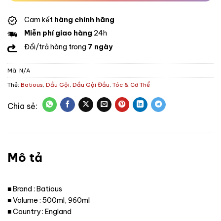
Cam kết
hàng chính hãng
Miễn phí giao hàng
24h
Đổi/trả hàng trong
7 ngày
Mã:
N/A
Thẻ:
Batious
,
Dầu Gội
,
Dầu Gội Đầu
,
Tóc & Cơ Thể
Mô tả
■ Brand : Batious
■ Volume : 500ml, 960ml
■ Country : England