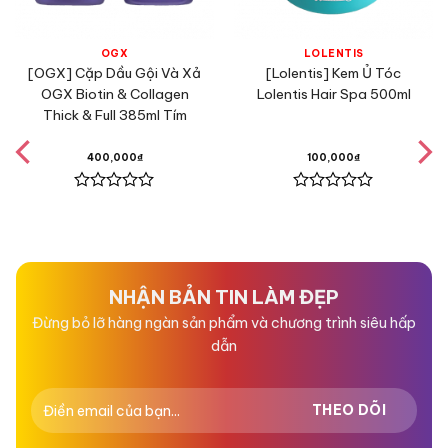
OGX
LOLENTIS
[OGX] Cặp Dầu Gội Và Xả
[Lolentis] Kem Ủ Tóc
OGX Biotin & Collagen
Lolentis Hair Spa 500ml
Thick & Full 385ml Tím
400,000
₫
100,000
₫
Được
Được
xếp
xếp
hạng
hạng
0
0
5
5
sao
sao
NHẬN BẢN TIN LÀM ĐẸP
Đừng bỏ lỡ hàng ngàn sản phẩm và chương trình siêu hấp
dẫn