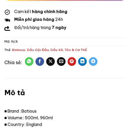
Cam kết
hàng chính hãng
Miễn phí giao hàng
24h
Đổi/trả hàng trong
7 ngày
Mã:
N/A
Thẻ:
Batious
,
Dầu Gội Đầu
,
Dầu Xả
,
Tóc & Cơ Thể
Mô tả
■ Brand : Batious
■ Volume : 500ml, 960ml
■ Country : England