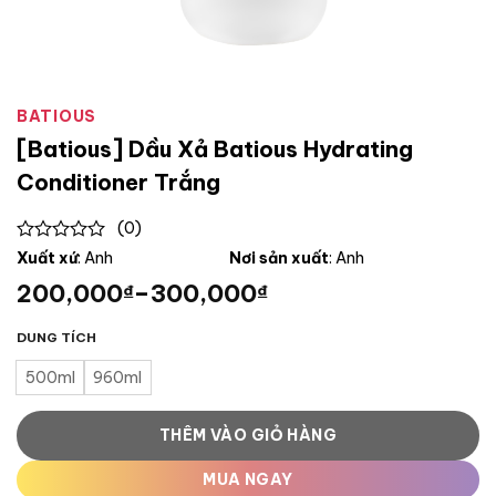
BATIOUS
[Batious] Dầu Xả Batious Hydrating
Conditioner Trắng
(0)
0
Xuất xứ
: Anh
Nơi sản xuất
: Anh
out
200,000
–
300,000
₫
₫
of
5
DUNG TÍCH
500ml
960ml
THÊM VÀO GIỎ HÀNG
MUA NGAY