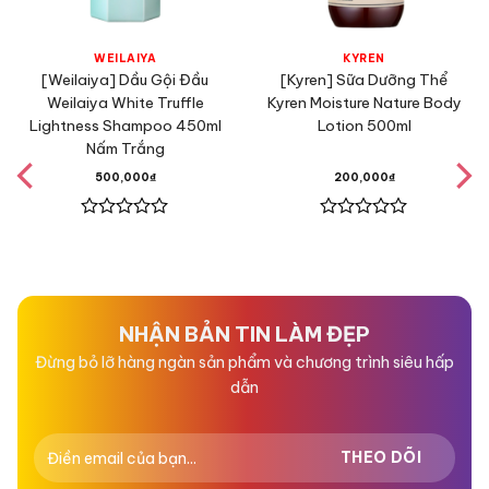
WEILAIYA
KYREN
[Weilaiya] Dầu Gội Đầu
[Kyren] Sữa Dưỡng Thể
Weilaiya White Truffle
Kyren Moisture Nature Body
Lightness Shampoo 450ml
Lotion 500ml
Nấm Trắng
500,000
₫
200,000
₫
Được
Được
xếp
xếp
hạng
hạng
0
0
5
5
sao
sao
NHẬN BẢN TIN LÀM ĐẸP
Đừng bỏ lỡ hàng ngàn sản phẩm và chương trình siêu hấp
dẫn