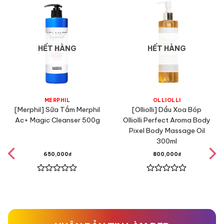
HẾT HÀNG
HẾT HÀNG
MERPHIL
OLLIOLLI
[Merphil] Sữa Tắm Merphil
[Olliolli] Dầu Xoa Bóp
Ac+ Magic Cleanser 500g
Olliolli Perfect Aroma Body
Pixel Body Massage Oil
300ml
650,000
₫
800,000
₫
Được
Được
xếp
xếp
hạng
hạng
0
0
5
5
sao
sao