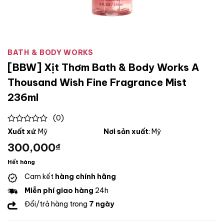
BATH & BODY WORKS
[BBW] Xịt Thơm Bath & Body Works A
Thousand Wish Fine Fragrance Mist
236ml
(0)
0
Xuất xứ
: Mỹ
Nơi sản xuất
: Mỹ
out
300,000
₫
of
5
Hết hàng
Cam kết
hàng chính hãng
Miễn phí giao hàng
24h
Đổi/trả hàng trong
7 ngày