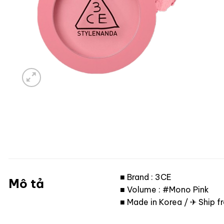
■ Brand : 3CE
Mô tả
■ Volume : #Mono Pink
■ Made in Korea / ✈ Ship 