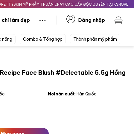
KIN MỸ PHẨM THUẦN CHAY CAO CẤP ĐỘC QUYỀN TẠI KSHOPBEAUTY.VN
 chí làm đẹp
Đăng nhập
c năng
Combo & Tổng hợp
Thành phần mỹ phẩm
Recipe Face Blush #Delectable 5.5g Hồng
uốc
Nơi sản xuất
: Hàn Quốc
Blush #Delectable 5.5g Hồng Phấn số lượng
Mua ngay