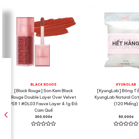
HẾT HÀN
BLACK ROUGE
KYUNGLAB
[Black Rouge] Son Kem Black
[KyungLab] Bông Tẩ
Rouge Double Layer Over Velvet
KyungLab Natural Co
VER 1 #DL03 Fauve Layer 4.1g Đỏ
(120 Miếng)
Cam Quế
300,000
₫
50,000
₫
Được
Được
xếp
xếp