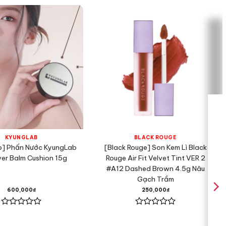
KYUNGLAB
BLACK ROUGE
b] Phấn Nước KyungLab
[Black Rouge] Son Kem Lì Black
ver Balm Cushion 15g
Rouge Air Fit Velvet Tint VER 2
#A12 Dashed Brown 4.5g Nâu
Gạch Trầm
600,000
₫
250,000
₫
Được
Được
xếp
xếp