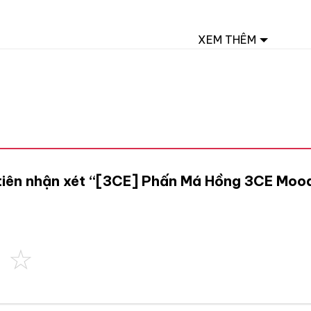
XEM THÊM
 tiên nhận xét “[3CE] Phấn Má Hồng 3CE Moo