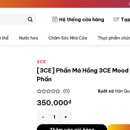
PRETTYS
Hệ thống cửa hàng
Tạp
 thể
Nước hoa
Chăm Sóc Nhà Cửa
Thực phẩm chứ
3CE
[3CE] Phấn Má Hồng 3CE Mood 
Phấn
(0)
Xuất xứ
: Hàn Q
0
350,000
₫
out
of
5
[3CE] Phấn Má Hồng 3CE Mood Recipe Face 
Thêm vào giỏ hàng