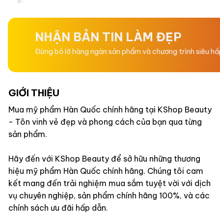
hạng
hạng
0
0
5
5
sao
sao
NHẬN BẢN TIN LÀM ĐẸP
Đừng bỏ lỡ hàng ngàn sản phẩm và chương trình siêu h
GIỚI THIỆU
Mua mỹ phẩm Hàn Quốc chính hãng tại KShop Beauty
- Tôn vinh vẻ đẹp và phong cách của bạn qua từng
sản phẩm.
Hãy đến với KShop Beauty để sở hữu những thương
hiệu mỹ phẩm Hàn Quốc chính hãng. Chúng tôi cam
kết mang đến trải nghiệm mua sắm tuyệt vời với dịch
vụ chuyên nghiệp, sản phẩm chính hãng 100%, và các
chính sách ưu đãi hấp dẫn.