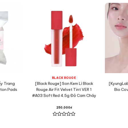
G
BLACK ROUGE
y Trang
[Black Rouge] Son Kem Lì Black
[KyungLa
tton Pads
Rouge Air Fit Velvet Tint VER 1
Bio Co
#A03 Soft Red 4.5g Đỏ Cam Cháy
250,000
₫
Được
xếp