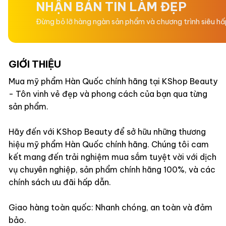
NHẬN BẢN TIN LÀM ĐẸP
– Có thể để qua đêm nhưn
Đừng bỏ lỡ hàng ngàn sản phẩm và chương trình siêu h
XUẤT XỨ: HÀN QUỐC
GIỚI THIỆU
CHẤT LIỆU VỎ: NHỰA CA
Mua mỹ phẩm Hàn Quốc chính hãng tại KShop Beauty
- Tôn vinh vẻ đẹp và phong cách của bạn qua từng
HẠN SỬ DỤNG: 3 Năm
sản phẩm.
HƯỚNG DẪN BẢO QUẢN
:
Hãy đến với KShop Beauty để sở hữu những thương
hiệu mỹ phẩm Hàn Quốc chính hãng. Chúng tôi cam
kết mang đến trải nghiệm mua sắm tuyệt vời với dịch
vụ chuyên nghiệp, sản phẩm chính hãng 100%, và các
chính sách ưu đãi hấp dẫn.
Giao hàng toàn quốc: Nhanh chóng, an toàn và đảm
bảo.