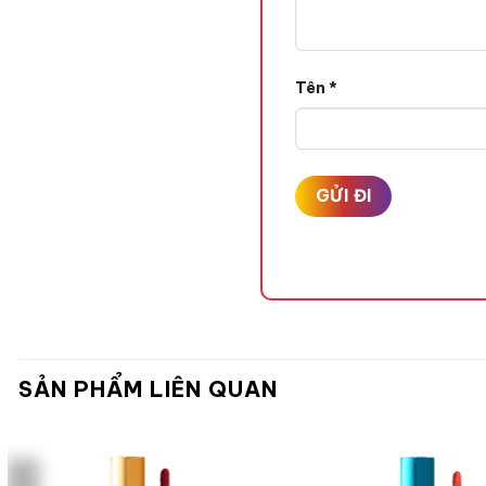
Tên
*
THÀNH PHẦN
SẢN PHẨM LIÊN QUAN
– Công nghệ đột phá: Phươ
– Chiết xuất San hô lên me