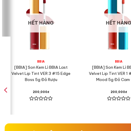
tổn thương. Kết hợp cùng c
phủ làn da bằng tone màu t
HẾT HÀNG
HẾT HÀN
– Adenosine: Thúc đẩy quá 
– B5: Cung cấp độ ẩm, làm
– Tổ hợp 10 hoạt chất tự n
BBIA
BBIA
[BBIA] Son Kem Lì BBIA Last
[BBIA] Son Kem Lì B
Velvet Lip Tint VER 3 #15 Edge
Velvet Lip Tint VER 1
Boss 5g Đỏ Rượu
Mood 5g Đỏ Cam
CÔNG DỤNG
200,000
₫
200,000
₫
– Là cushion giúp che phủ
Được
Được
– Có khả năng chống nắng 
xếp
xếp
hạng
hạng
0
0
– Là sản phẩm cushion có k
5
5
sao
sao