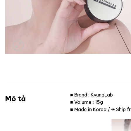
■ Brand : KyungLab
Mô tả
■ Volume : 15g
■ Made in Korea / ✈ Ship 