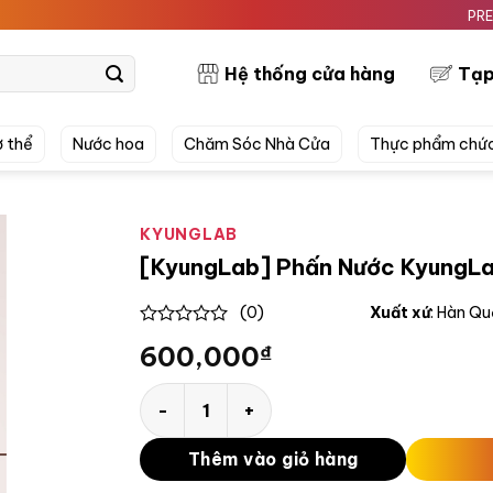
PRETTYSKIN
Hệ thống cửa hàng
Tạp
 thể
Nước hoa
Chăm Sóc Nhà Cửa
Thực phẩm chứ
KYUNGLAB
[KyungLab] Phấn Nước KyungLab
(0)
Xuất xứ
: Hàn Q
0
600,000
₫
out
of
5
[KyungLab] Phấn Nước KyungLab Bio Cover
Thêm vào giỏ hàng