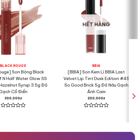
ên giúp thúc đẩy tái tạo, giảm kích ứng đồng thời che
HẾT HÀNG
ộ trong suốt.
BLACK ROUGE
BBIA
ouge] Son Bóng Black
[BBIA] Son Kem Lì BBIA Last
f N Half Water Glow SS
Velvet Lip Tint Dusk Edition #45
azelnut Syrup 3.5g Đỏ
So Good Brick 5g Đỏ Nâu Gạch
Gạch Cổ Điển
Ánh Cam
300,000
₫
200,000
₫
Được
Được
xếp
xếp
hạng
hạng
0
0
eel, lăn kim,… )
5
5
sao
sao