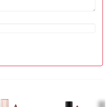
p củng cố hàng rào bảo vệ da, tăng cường tái tạo làn da