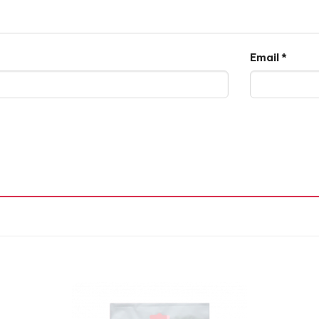
Email
*
ng pháp lên men 72h ở nhiệt độ thấp.
n 72h: Bảo vệ da bị kích ứng từ môi trường bên ngoài, giú