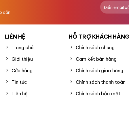
g da vẫn “thở” được
ấp dẫn
LIÊN HỆ
HỖ TRỢ KHÁCH HÀN
O CẤP
Trang chủ
Chính sách chung
Giới thiệu
Cam kết bán hàng
 Bảo quản nơi thoáng mát hoặc tủ lạnh chuyên dụng cho 
Cửa hàng
Chính sách giao hàng
Tin tức
Chính sách thanh toán
Liên hệ
Chính sách bảo mật