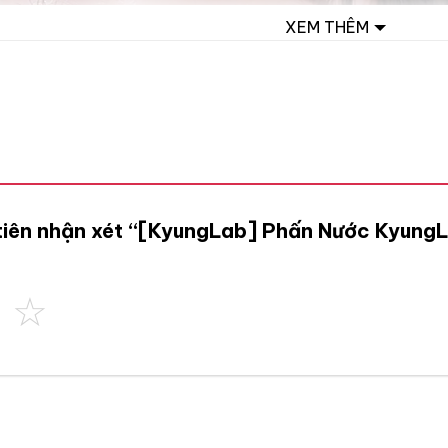
XEM THÊM
 tiên nhận xét “[KyungLab] Phấn Nước Kyung