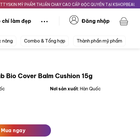
 MỸ PHẨM THUẦN CHAY CAO CẤP ĐỘC QUYỀN TẠI KSHOPBEAUTY.VN
 chí làm đẹp
Đăng nhập
c năng
Combo & Tổng hợp
Thành phần mỹ phẩm
 Bio Cover Balm Cushion 15g
uốc
Nơi sản xuất
: Hàn Quốc
 Balm Cushion 15g số lượng
Mua ngay