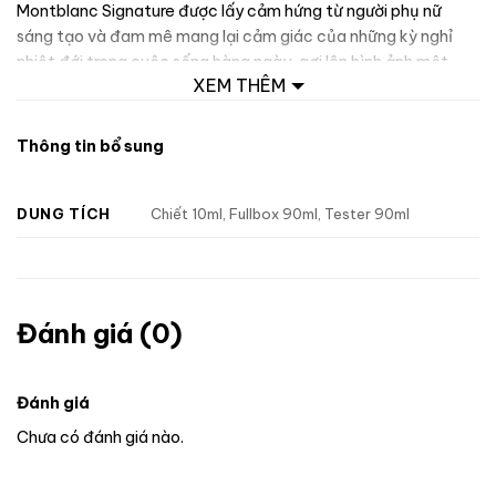
Montblanc Signature được lấy cảm hứng từ người phụ nữ
sáng tạo và đam mê mang lại cảm giác của những kỳ nghỉ
nhiệt đới trong cuộc sống hàng ngày, gợi lên hình ảnh một
XEM THÊM
người phụ nữ mạnh mẽ nhưng vẫn dịu dàng và đầy cuốn hút.
Tên “Signature” tượng trưng cho dấu ấn cá nhân, chính là sự
thể hiện bản thân qua mỗi hơi hương. Montblanc Signature
Thông tin bổ sung
như một chữ ký tinh tế, thể hiện phong cách và cá tính riêng
biệt của mỗi người.
DUNG TÍCH
Chiết 10ml, Fullbox 90ml, Tester 90ml
Đánh giá (0)
Đánh giá
Chưa có đánh giá nào.