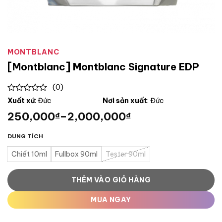
MONTBLANC
[Montblanc] Montblanc Signature EDP
(0)
0
Xuất xứ
: Đức
Nơi sản xuất
: Đức
out
250,000
–
2,000,000
₫
₫
of
5
DUNG TÍCH
Chiết 10ml
Fullbox 90ml
Tester 90ml
THÊM VÀO GIỎ HÀNG
MUA NGAY