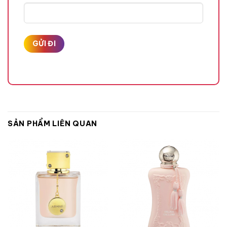
Quả Cam Bergamot,
Quả Cam Clementine,
Quả Lê,
Hương giữa
SẢN PHẨM LIÊN QUAN
Hoa Mẫu Đơn,
Hoa Mộc Lan,
Hoa Ngọc Lan Tây,