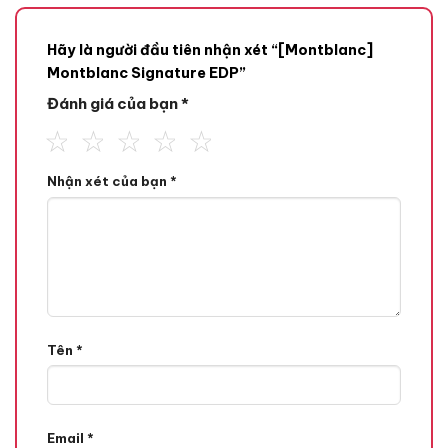
Hãy là người đầu tiên nhận xét “[Montblanc]
Montblanc Signature EDP”
Đánh giá của bạn
*
Nhận xét của bạn
*
Mùi hương
Tone Hương
Hương Hoa,
Tên
*
Hương Vanilla,
Xạ Hương,
Email
*
Hương đầu