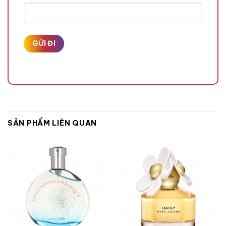
Quả Chanh Vàng,
Quả Lựu,
Hương Giữa
Cây Phong Lữ
Hoa Hồng
,
SẢN PHẨM LIÊN QUAN
Quả Táo Xanh
,
Hương Cuối
Hoa Nhài,