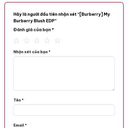
Hãy là người đầu tiên nhận xét “[Burberry] My
Burberry Blush EDP”
Đánh giá của bạn
*
Nhận xét của bạn
*
Mùi hương
Tone Hương
Hương Thanh Mát,
Hương Hoa,
Hương Hoa Hồng
Tên
*
Hương Đầu
Email
*