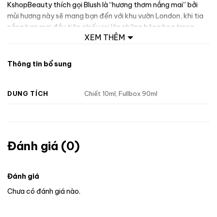
KshopBeauty thích gọi Blush là “hương thơm nắng mai” bởi
mùi hương này sẽ mang bạn đến với khu vườn London, khi tia
nắng ban mai đầu tiên chiếu rọi lên những bông hoa trong
XEM THÊM
vườn. Nước hoa nữ My Burberry Blush EDP với mùi hương ngọt
ngào dịu nhẹ sẽ cực kì thích hợp với các bạn nữ có phong
cách nữ tính và thuần khiết.
Thông tin bổ sung
DUNG TÍCH
Chiết 10ml, Fullbox 90ml
Đánh giá (0)
Đánh giá
Chưa có đánh giá nào.