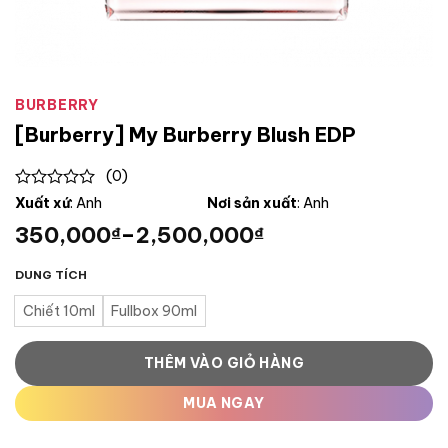
BURBERRY
[Burberry] My Burberry Blush EDP
(0)
0
Xuất xứ
: Anh
Nơi sản xuất
: Anh
out
350,000
–
2,500,000
₫
₫
of
5
DUNG TÍCH
Chiết 10ml
Fullbox 90ml
THÊM VÀO GIỎ HÀNG
MUA NGAY