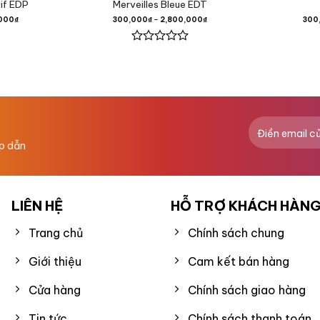
sif EDP
Merveilles Bleue EDT
000
₫
300,000
₫
–
2,800,000
₫
300
ớc Biển,
Được
xếp
hạng
ơm,
0
5
sao
ấp dẫn
Vĩ,
LIÊN HỆ
HỖ TRỢ KHÁCH HÀN
,
Trang chủ
Chính sách chung
,
Giới thiệu
Cam kết bán hàng
Cửa hàng
Chính sách giao hàng
Tin tức
Chính sách thanh toán