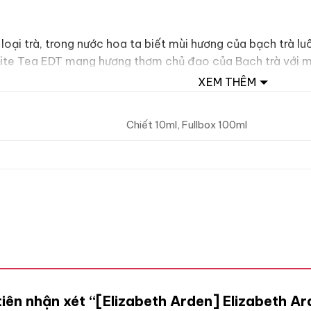
oại trà, trong nước hoa ta biết mùi hương của bạch trà luôn
ite Tea EDT mang hương thơm chủ đạo của Bạch trà với một
XEM THÊM
Chiết 10ml, Fullbox 100ml
tiên nhận xét “[Elizabeth Arden] Elizabeth 