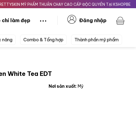
IN MỸ PHẨM THUẦN CHAY CAO CẤP ĐỘC QUYỀN TẠI KSHOPBEAUTY.VN
 chí làm đẹp
Đăng nhập
c năng
Combo & Tổng hợp
Thành phần mỹ phẩm
den White Tea EDT
Nơi sản xuất
: Mỹ
ea EDT số lượng