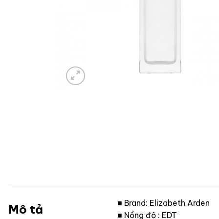
■ Brand: Elizabeth Arden
Mô tả
■ Nồng độ : EDT