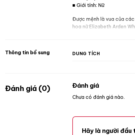
■ Giới tính: Nữ
Được mệnh là vua của các l
hoa nữ Elizabeth Arden Wh
mình trong làn sương sớm.
Thông tin bổ sung
DUNG TÍCH
Đánh giá
Đánh giá (0)
Chưa có đánh giá nào.
Hãy là người đầu 