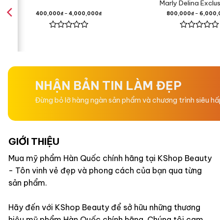
Marly Delina Exclu
400,000
₫
–
4,000,000
₫
800,000
₫
–
6,000,
Hương Nư
Được
Được
xếp
xếp
hạng
hạng
Lá Xô Th
0
0
5
5
sao
sao
NHẬN BẢN TIN LÀM ĐẸP
Hương Giữa
Đừng bỏ lỡ hàng ngàn sản phẩm và chương trình siêu h
Hoa Diên 
GIỚI THIỆU
Trà Mate
Mua mỹ phẩm Hàn Quốc chính hãng tại KShop Beauty
- Tôn vinh vẻ đẹp và phong cách của bạn qua từng
Trà Trắng
sản phẩm.
Hương Cuối
Hãy đến với KShop Beauty để sở hữu những thương
hiệu mỹ phẩm Hàn Quốc chính hãng. Chúng tôi cam