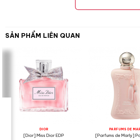
Mùi hương
SẢN PHẨM LIÊN QUAN
Tone Hương
Hương Đầu
Quả Cam 
DIOR
PARFUMS DE MA
[Dior] Miss Dior EDP
[Parfums de Marly] P
Cây Dươn