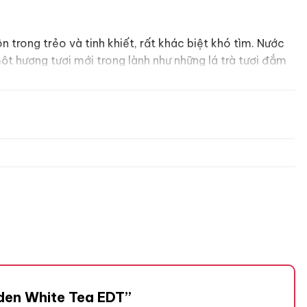
 trong trẻo và tinh khiết, rất khác biệt khó tìm. Nước
 hương tươi mới trong lành như những lá trà tươi đắm
Arden White Tea EDT”