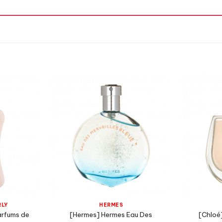
Hương Aromatic,
Hương Biển Xanh,
Hương Lá Xanh,
Madarin,
RLY
HERMES
arfums de
[Hermes] Hermes Eau Des
[Chloé
g Xỉ,