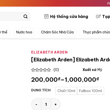
PRETTYSK
Hệ thống cửa hàng
Tạp
 thể
Nước hoa
Chăm Sóc Nhà Cửa
Thực phẩm chứ
ELIZABETH ARDEN
[Elizabeth Arden] Elizabeth Ar
(0)
Xuất xứ
: Mỹ
0
200,000
₫
–
1,000,000
₫
out
of
5
DUNG TÍCH
Chiết 10ml
Fullbox 100ml
[Elizabeth Arden] Elizabeth Arden White T