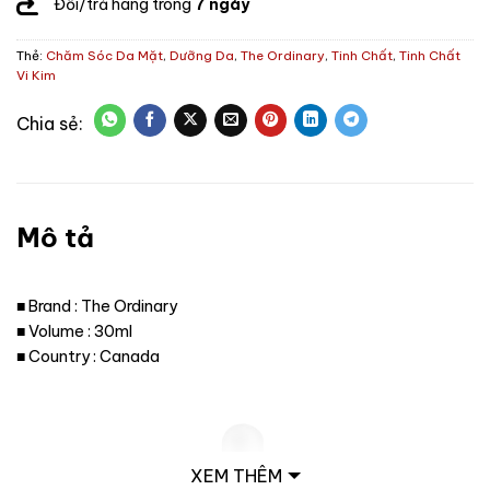
Đổi/trả hàng trong
7 ngày
Thẻ:
Chăm Sóc Da Mặt
,
Dưỡng Da
,
The Ordinary
,
Tinh Chất
,
Tinh Chất
Vi Kim
Mô tả
■ Brand : The Ordinary
■ Volume : 30ml
■ Country : Canada
XEM THÊM