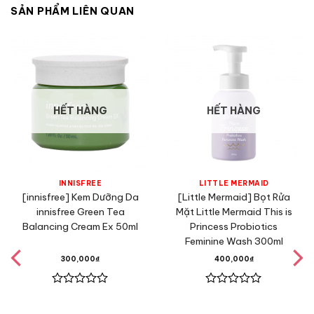
SẢN PHẨM LIÊN QUAN
HẾT HÀNG
HẾT HÀNG
INNISFREE
LITTLE MERMAID
[innisfree] Kem Dưỡng Da
[Little Mermaid] Bọt Rửa
innisfree Green Tea
Mặt Little Mermaid This is
Balancing Cream Ex 50ml
Princess Probiotics
Feminine Wash 300ml
300,000
₫
400,000
₫
Được
Được
xếp
xếp