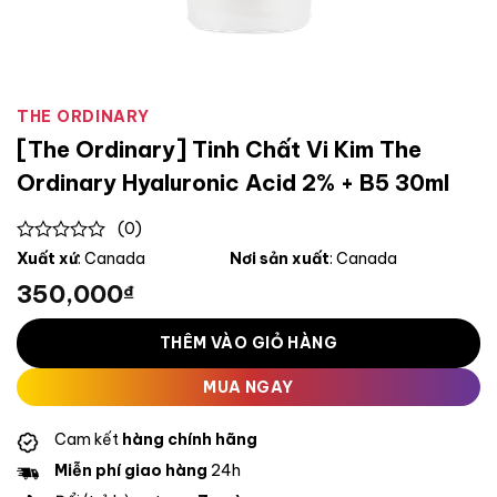
THE ORDINARY
[The Ordinary] Tinh Chất Vi Kim The
Ordinary Hyaluronic Acid 2% + B5 30ml
(0)
0
Xuất xứ
: Canada
Nơi sản xuất
: Canada
out
350,000
₫
of
5
THÊM VÀO GIỎ HÀNG
MUA NGAY
Cam kết
hàng chính hãng
Miễn phí giao hàng
24h