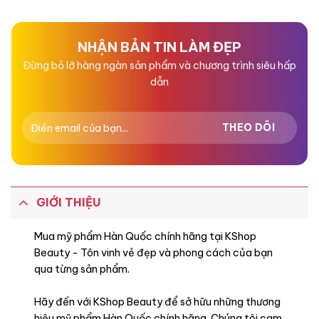
hạng
hạng
0
0
5
5
sao
sao
NHẬN BẢN TIN LÀM ĐẸP
Đừng bỏ lỡ hàng ngàn sản phẩm và chương trình siêu hấp
dẫn
GIỚI THIỆU
Mua mỹ phẩm Hàn Quốc chính hãng tại KShop
Beauty - Tôn vinh vẻ đẹp và phong cách của bạn
qua từng sản phẩm.
Hãy đến với KShop Beauty để sở hữu những thương
hiệu mỹ phẩm Hàn Quốc chính hãng. Chúng tôi cam