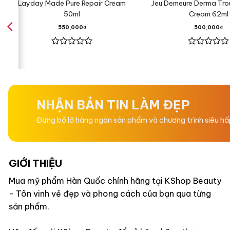
Layday Made Pure Repair Cream
Jeu’Demeure Derma Trou
50ml
Cream 62ml
550,000
₫
500,000
₫
Được
Được
xếp
xếp
hạng
hạng
0
0
5
5
sao
sao
NHẬN BẢN TIN LÀM ĐẸP
Đừng bỏ lỡ hàng ngàn sản phẩm và chương trình siêu h
GIỚI THIỆU
Mua mỹ phẩm Hàn Quốc chính hãng tại KShop Beauty
- Tôn vinh vẻ đẹp và phong cách của bạn qua từng
sản phẩm.