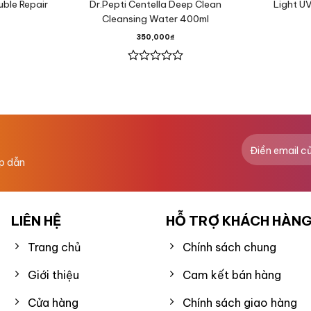
ble Repair
Dr.Pepti Centella Deep Clean
Light UV
Cleansing Water 400ml
350,000
₫
Được
xếp
hạng
0
5
sao
ấp dẫn
LIÊN HỆ
HỖ TRỢ KHÁCH HÀN
Trang chủ
Chính sách chung
Giới thiệu
Cam kết bán hàng
Cửa hàng
Chính sách giao hàng