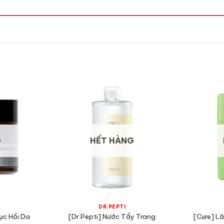
G
HẾT HÀNG
DR.PEPTI
ục Hồi Da
[Dr.Pepti] Nước Tẩy Trang
[Cure] L