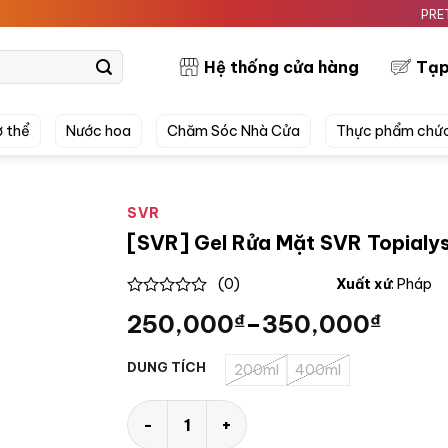
PRETTYSKIN
Hệ thống cửa hàng
Tạp
 thể
Nước hoa
Chăm Sóc Nhà Cửa
Thực phẩm chứ
SVR
[SVR] Gel Rửa Mặt SVR Topialy
(0)
Xuất xứ
: Pháp
0
250,000
₫
–
350,000
₫
out
of
5
DUNG TÍCH
200ml
400ml
[SVR] Gel Rửa Mặt SVR Topialyse Gel Lava