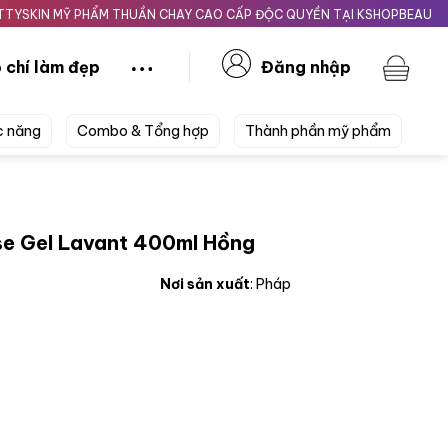
 MỸ PHẨM THUẦN CHAY CAO CẤP ĐỘC QUYỀN TẠI KSHOPBEAUTY.VN
 chí làm đẹp
Đăng nhập
c năng
Combo & Tổng hợp
Thành phần mỹ phẩm
se Gel Lavant 400ml Hồng
Nơi sản xuất
: Pháp
nt 400ml Hồng số lượng