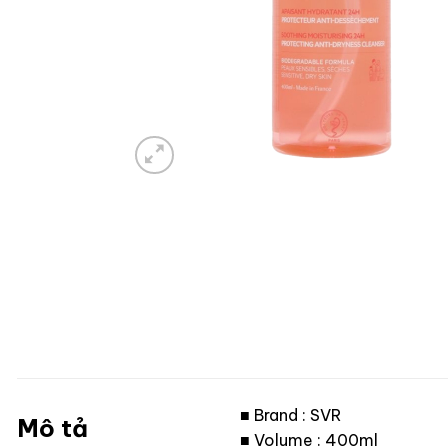
■ Brand : SVR
Mô tả
■ Volume : 400ml