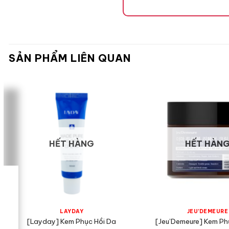
SẢN PHẨM LIÊN QUAN
HẾT HÀNG
HẾT HÀN
LAYDAY
JEU'DEMEURE
[Layday] Kem Phục Hồi Da
[Jeu’Demeure] Kem Ph