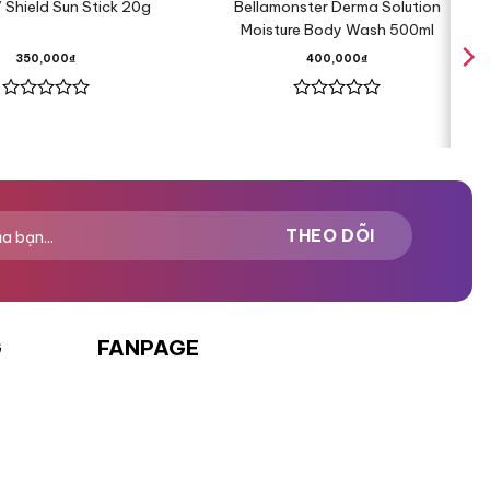
 Shield Sun Stick 20g
Bellamonster Derma Solution
Moisture Body Wash 500ml
350,000
₫
400,000
₫
Được
Được
xếp
xếp
hạng
hạng
0
0
5
5
sao
sao
G
FANPAGE