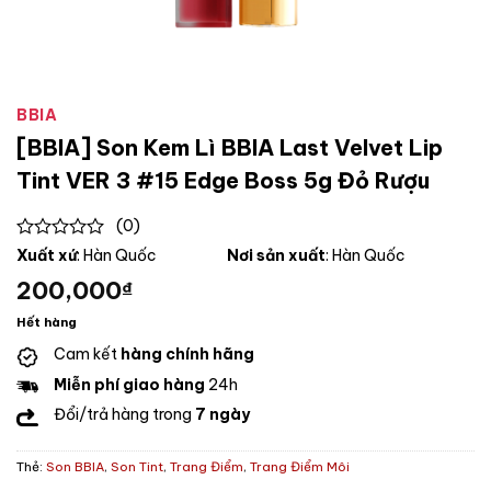
BBIA
[BBIA] Son Kem Lì BBIA Last Velvet Lip
Tint VER 3 #15 Edge Boss 5g Đỏ Rượu
(0)
0
Xuất xứ
: Hàn Quốc
Nơi sản xuất
: Hàn Quốc
out
200,000
₫
of
5
Hết hàng
Cam kết
hàng chính hãng
Miễn phí giao hàng
24h
Đổi/trả hàng trong
7 ngày
Thẻ:
Son BBIA
,
Son Tint
,
Trang Điểm
,
Trang Điểm Môi