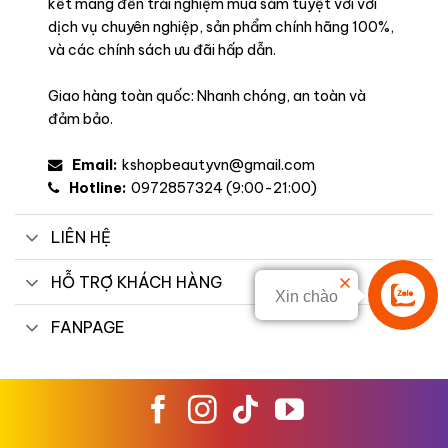
kết mang đến trải nghiệm mua sắm tuyệt vời với
dịch vụ chuyên nghiệp, sản phẩm chính hãng 100%,
và các chính sách ưu đãi hấp dẫn.
Giao hàng toàn quốc: Nhanh chóng, an toàn và
đảm bảo.
Email:
kshopbeautyvn@gmail.com
Hotline:
0972857324 (9:00-21:00)
LIÊN HỆ
HỖ TRỢ KHÁCH HÀNG
Xin chào
Liên hệ
FANPAGE