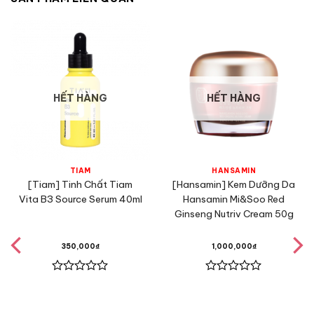
HẾT HÀNG
HẾT HÀNG
TIAM
HANSAMIN
[Tiam] Tinh Chất Tiam
[Hansamin] Kem Dưỡng Da
Vita B3 Source Serum 40ml
Hansamin Mi&Soo Red
Ginseng Nutriv Cream 50g
350,000
₫
1,000,000
₫
Được
Được
xếp
xếp
hạng
hạng