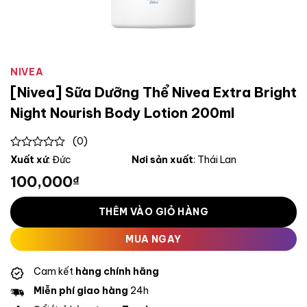
NIVEA
[Nivea] Sữa Dưỡng Thể Nivea Extra Bright
Night Nourish Body Lotion 200ml
(0)
0
Xuất xứ
: Đức
Nơi sản xuất
: Thái Lan
out
100,000
₫
of
5
THÊM VÀO GIỎ HÀNG
MUA NGAY
Cam kết
hàng chính hãng
Miễn phí giao hàng
24h