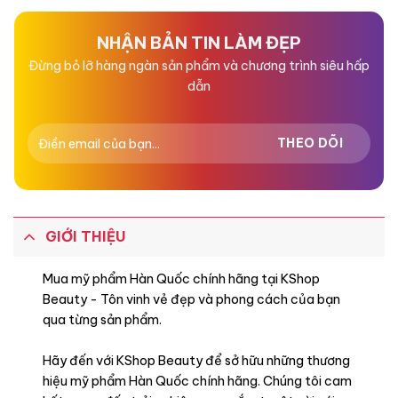
0
0
5
5
sao
sao
NHẬN BẢN TIN LÀM ĐẸP
Đừng bỏ lỡ hàng ngàn sản phẩm và chương trình siêu hấp
dẫn
GIỚI THIỆU
Mua mỹ phẩm Hàn Quốc chính hãng tại KShop
Beauty - Tôn vinh vẻ đẹp và phong cách của bạn
qua từng sản phẩm.
Hãy đến với KShop Beauty để sở hữu những thương
hiệu mỹ phẩm Hàn Quốc chính hãng. Chúng tôi cam