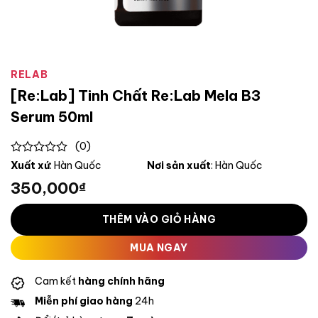
RELAB
[Re:Lab] Tinh Chất Re:Lab Mela B3
Serum 50ml
(0)
0
Xuất xứ
: Hàn Quốc
Nơi sản xuất
: Hàn Quốc
out
350,000
₫
of
5
THÊM VÀO GIỎ HÀNG
MUA NGAY
Cam kết
hàng chính hãng
Miễn phí giao hàng
24h