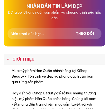
sao
sao
NHẬN BẢN TIN LÀM ĐẸP
Đừng bỏ lỡ hàng ngàn sản phẩm và chương trình siêu hấp
dẫn
GIỚI THIỆU
Mua mỹ phẩm Hàn Quốc chính hãng tại KShop
Beauty - Tôn vinh vẻ đẹp và phong cách của bạn
qua từng sản phẩm.
Hãy đến với KShop Beauty để sở hữu những thương
hiệu mỹ phẩm Hàn Quốc chính hãng. Chúng tôi cam
kết mang đến trải nghiệm mua sắm tuyệt vời với