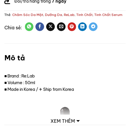
Đổi/trả hàng trong
7 ngày
Thẻ:
Chăm Sóc Da Mặt
,
Dưỡng Da
,
ReLab
,
Tinh Chất
,
Tinh Chất Serum
Mô tả
■ Brand : Re:Lab
■ Volume : 50ml
■ Made in Korea / ✈ Ship from Korea
XEM THÊM