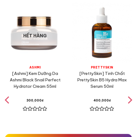
HẾT HÀNG
ASHMI
PRETTYSKIN
[Ashmi] Kem Dưỡng Da
[PrettySkin] Tinh Chất
Ashmi Black Snail Perfect
PrettySkin B5 Hydra Max
Hydrator Cream 55ml
Serum 50ml
300,000
₫
400,000
₫
Được
Được
xếp
xếp
hạng
hạng
0
0
5
5