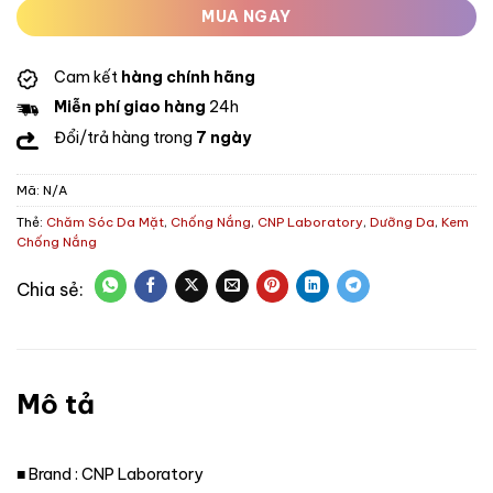
MUA NGAY
Cam kết
hàng chính hãng
Miễn phí giao hàng
24h
Đổi/trả hàng trong
7 ngày
Mã:
N/A
Thẻ:
Chăm Sóc Da Mặt
,
Chống Nắng
,
CNP Laboratory
,
Dưỡng Da
,
Kem
Chống Nắng
Mô tả
■ Brand : CNP Laboratory