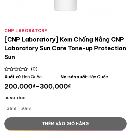
CNP LABORATORY
[CNP Laboratory] Kem Chống Nắng CNP
Laboratory Sun Care Tone-up Protection
Sun
(0)
0
Xuất xứ
: Hàn Quốc
Nơi sản xuất
: Hàn Quốc
out
200,000
–
300,000
₫
₫
of
5
DUNG TÍCH
31ml
50ml
THÊM VÀO GIỎ HÀNG