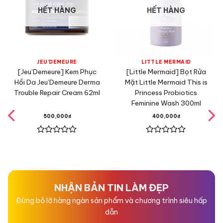
HẾT HÀNG
HẾT HÀNG
JEU'DEMEURE
LITTLE MERMAID
[Jeu’Demeure] Kem Phục
[Little Mermaid] Bọt Rửa
Hồi Da Jeu’Demeure Derma
Mặt Little Mermaid This is
Trouble Repair Cream 62ml
Princess Probiotics
Feminine Wash 300ml
500,000
₫
400,000
₫
Được
Được
xếp
xếp
hạng
hạng
0
0
5
5
sao
sao
NHẬN BẢN TIN LÀM ĐẸP
Đừng bỏ lỡ hàng ngàn sản phẩm và chương trình siêu hấp
dẫn