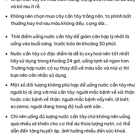
và bó rau ít rễ.
Không nên chọn mua cây cần tây trắng nõn, to phình bất
thường hay mớ rau màu không đều, cọng dài…
Thời điểm uống nước cần tây để giảm cân hợp lý nhất là
uống vào buổi sáng, trước bữa ăn khoảng 30 phút.
Nước cần tây có đặc điểm là dễ bị oxy hoá nên tốt nhất
hãy sử dụng trong khoảng 24 giờ, uống lạnh sẽ ngon hơn.
Trường hợp nước có sự thay đổi về màu sắc và mùi vị thì
bạn nên cân nhắc sử dụng.
Một số đối tượng không phù hợp để uống nước cần tây như
người bị dị ứng với mùi cần tây; người mắc bệnh về sỏi thận
hoặc các bệnh về thận; người mắc bệnh vẩy nến, lở loét,
eczema; người đang trong độ tuổi sinh sản…
Chỉ nên uống đủ lượng nước cần tây chứ không nên uống
quá nhiều sẽ khiến cho cơ thể dư thừa lượng natri, có thể
dẫn đến tăng huyết áp, ảnh hưởng nhiều đến sức khoẻ.