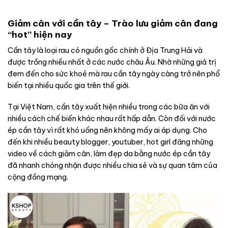
Giảm cân với cần tây – Trào lưu giảm cân đang
“hot” hiện nay
Cần tây là loại rau có nguồn gốc chính ở Địa Trung Hải và
được trồng nhiều nhất ở các nước châu Âu. Nhờ những giá trị
đem đến cho sức khoẻ mà rau cần tây ngày càng trở nên phổ
biến tại nhiều quốc gia trên thế giới.
Tại Việt Nam, cần tây xuất hiện nhiều trong các bữa ăn với
nhiều cách chế biến khác nhau rất hấp dẫn. Còn đối với nước
ép cần tây vì rất khó uống nên không mấy ai áp dụng. Cho
đến khi nhiều beauty blogger, youtuber, hot girl đăng những
video về cách giảm cân, làm đẹp da bằng nước ép cần tây
đã nhanh chóng nhận được nhiều chia sẻ và sự quan tâm của
cộng đồng mạng.