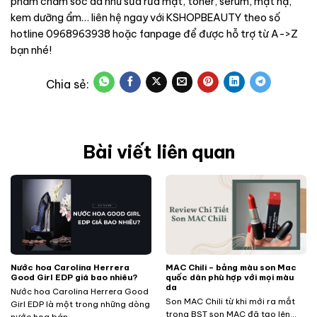
phẩm chăm sóc da như sữa rửa mặt, toner, serum, mặt nạ,
kem dưỡng ẩm… liên hệ ngay với KSHOPBEAUTY theo số
hotline 0968963938 hoặc fanpage để được hỗ trợ từ A->Z
bạn nhé!
Bài viết liên quan
Nước hoa Carolina Herrera
MAC Chili – bảng màu son Mac
Good Girl EDP giá bao nhiêu?
quốc dân phù hợp với mọi màu
da
Nước hoa Carolina Herrera Good
Son MAC Chili từ khi mới ra mắt
Girl EDP là một trong những dòng
trong BST son MAC đã tạo lên...
nước hoa bán...