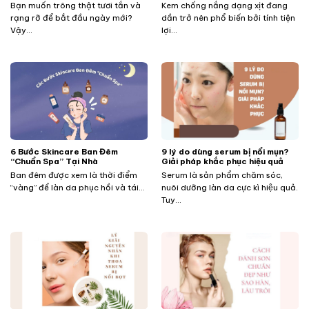
Bạn muốn trông thật tươi tắn và
Kem chống nắng dạng xịt đang
rạng rỡ để bắt đầu ngày mới?
dần trở nên phổ biến bởi tính tiện
Vậy...
lợi...
​​​​​​6 Bước Skincare Ban Đêm
9 lý do dùng serum bị nổi mụn?
“Chuẩn Spa” Tại Nhà
Giải pháp khắc phục hiệu quả
Ban đêm được xem là thời điểm
Serum là sản phẩm chăm sóc,
“vàng” để làn da phục hồi và tái...
nuôi dưỡng làn da cực kì hiệu quả.
Tuy...