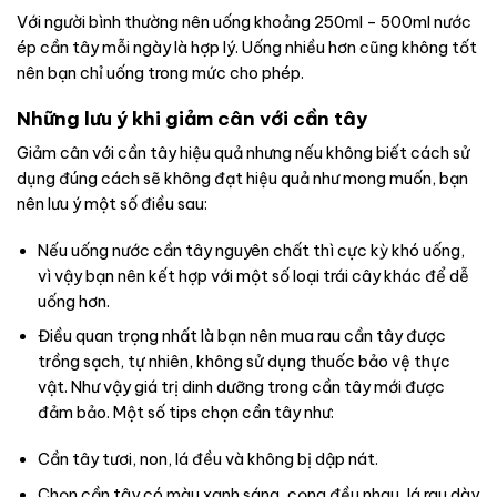
Với người bình thường nên uống khoảng 250ml – 500ml nước
ép cần tây mỗi ngày là hợp lý. Uống nhiều hơn cũng không tốt
nên bạn chỉ uống trong mức cho phép.
Những lưu ý khi giảm cân với cần tây
Giảm cân với cần tây hiệu quả nhưng nếu không biết cách sử
dụng đúng cách sẽ không đạt hiệu quả như mong muốn, bạn
nên lưu ý một số điều sau:
Nếu uống nước cần tây nguyên chất thì cực kỳ khó uống,
vì vậy bạn nên kết hợp với một số loại trái cây khác để dễ
uống hơn.
Điều quan trọng nhất là bạn nên mua rau cần tây được
trồng sạch, tự nhiên, không sử dụng thuốc bảo vệ thực
vật. Như vậy giá trị dinh dưỡng trong cần tây mới được
đảm bảo. Một số tips chọn cần tây như:
Cần tây tươi, non, lá đều và không bị dập nát.
Chọn cần tây có màu xanh sáng, cọng đều nhau, lá rau dày