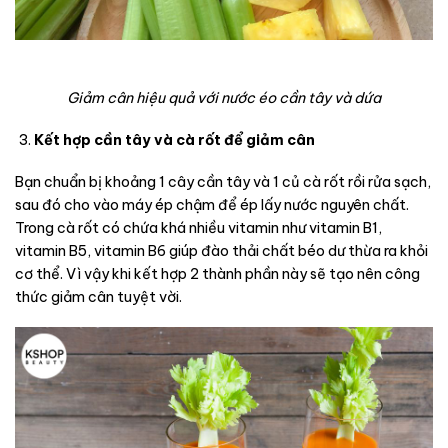
Giảm cân hiệu quả với nước éo cần tây và dứa
Kết hợp cần tây và cà rốt để giảm cân
Bạn chuẩn bị khoảng 1 cây cần tây và 1 củ cà rốt rồi rửa sạch,
sau đó cho vào máy ép chậm để ép lấy nước nguyên chất.
Trong cà rốt có chứa khá nhiều vitamin như vitamin B1,
vitamin B5, vitamin B6 giúp đào thải chất béo dư thừa ra khỏi
cơ thể. Vì vậy khi kết hợp 2 thành phần này sẽ tạo nên công
thức giảm cân tuyệt vời.