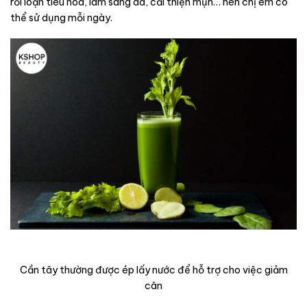
rối loạn tiêu hoá, làm sáng da, cải thiện mụn… nên chị em có
thể sử dụng mỗi ngày.
Cần tây thường được ép lấy nước để hỗ trợ cho việc giảm
cân