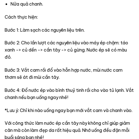
Nửa quả chanh.
Cách thực hiện:
Bước 1: Làm sạch các nguyên liệu trên.
Bước 2: Cho lần lượt các nguyên liệu vào máy ép chậm: táo
xanh -> củ dền -> cần tây -> củ gừng. Nước ép sẽ có màu
đỏ.
Bước 3: Vắt cam rồi đổ vào hỗn hợp nước, mùi nước cam
thơm sẽ át đi mùi cần tây.
Bước 4: Đổ nước ép vào bình thuỷ tinh rồi cho vào tủ lạnh. Vắt
chanh nếu bạn uống ngay nhé!
*Lưu ý: Chỉ khi nào uống ngay bạn mới vắt cam và chanh vào.
Với công thức làm nước ép cần tây này không chỉ giúp giảm
cân mà còn làm đẹp da rất hiệu quả. Nhớ uống đều đặn mỗi
buổi sáng bạn nhé!