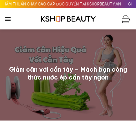
Chuyển
CHAY CAO CẤP ĐỘC QUYỀN TẠI KSHOPBEAUTY.VN
Giao nhanh 24H tại 
đến
nội
dung
Giảm cân với cần tây – Mách bạn công
thức nước ép cần tây ngon