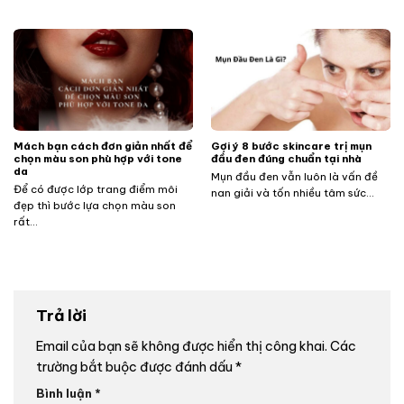
Mách bạn cách đơn giản nhất để
Gợi ý 8 bước skincare trị mụn
chọn màu son phù hợp với tone
đầu đen đúng chuẩn tại nhà
da
Mụn đầu đen vẫn luôn là vấn đề
Để có được lớp trang điểm môi
nan giải và tốn nhiều tâm sức...
đẹp thì bước lựa chọn màu son
rất...
Trả lời
Email của bạn sẽ không được hiển thị công khai.
Các
trường bắt buộc được đánh dấu
*
Bình luận
*