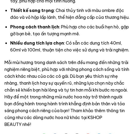
tay, phù hợp cho mọi tình huống.
Thiết kế sang trọng
: Chai thủy tinh với màu ombre độc
đáo và vỏ hộp lấp lánh, thể hiện đẳng cấp của thương hiệu.
Phong cách thanh lịch
: Phù hợp cho các buổi hẹn hò, gặp
gỡ bạn bè, tạo ấn tượng mạnh mẽ.
Nhiều dung tích lựa chọn
: Có sẵn các dung tích 40ml,
60ml và 100ml, thuận tiện cho việc sử dụng và trải nghiệm.
Mỗi mùi hương trong danh sách trên đều mang đến những trải
nghiệm riêng biệt, phù hợp với những phong cách sống và tính
cách khác nhau của các cô gái. Dù bạn yêu thích sự nhẹ
nhàng, thanh lịch hay sự quyến rũ, những lựa chọn này chắc
chắn sẽ khiến bạn hài lòng và tự tin hơn mỗi khi bước ra ngoài.
Hãy để một trong những mùi nước hoa này trở thành người
bạn đồng hành trong hành trình khẳng định bản thân và tỏa
sáng phong cách riêng của bạn! Tham khảo thêm thông tin
cũng như các dòng nước hoa nữ khác tại KSHOP
BEAUTY nhé!