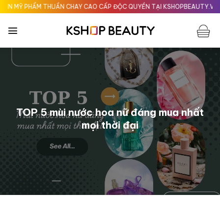
Chuyển
ẨM THUẦN CHAY CAO CẤP ĐỘC QUYỀN TẠI KSHOPBEAUTY.VN
Giao nha
đến
nội
dung
TOP 5 mùi nước hoa nữ đáng mua nhất
mọi thời đại