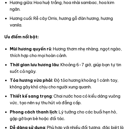
Hương giữa: Hoa huệ trắng, hoa nhài sambac, hoa kim
ngân.
Hương cuối: Rễ cây Orris, hương gỗ đàn hương, hương
vanila.
Ưu điểm nổi bật:
Mùi hương quyến rũ
: Hương thơm nhẹ nhàng, ngọt ngào,
thích hợp cho mọi hoàn cảnh.
Thời gian lưu hương lâu
: Khoảng 6-7 giờ, giúp bạn tự tin
suốt cả ngày.
Tỏa hương vừa phải
: Độ tỏa hương khoảng 1 cánh tay,
không gây khó chịu cho người xung quanh.
Thiết kế sang trọng
: Chai nước hoa có kiểu dáng vuông
vức, tạo nên sự thu hút và đẳng cấp.
Phong cách thanh lịch
: Lý tưởng cho các buổi hẹn hò,
gặp gỡ bạn bè hoặc đối tác.
Dễ dàng sử dụng
: Phù hợp với nhiều đối tượng, đặc biệt là