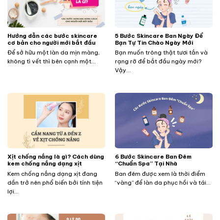
Hướng dẫn các bước skincare
5 Bước Skincare Ban Ngày Để
cơ bản cho người mới bắt đầu
Bạn Tự Tin Chào Ngày Mới
Để sở hữu một làn da mịn màng,
Bạn muốn trông thật tươi tắn và
không tì vết thì bên cạnh một...
rạng rỡ để bắt đầu ngày mới?
Vậy...
Xịt chống nắng là gì? Cách dùng
​​​​​​6 Bước Skincare Ban Đêm
kem chống nắng dạng xịt
“Chuẩn Spa” Tại Nhà
Kem chống nắng dạng xịt đang
Ban đêm được xem là thời điểm
dần trở nên phổ biến bởi tính tiện
“vàng” để làn da phục hồi và tái...
lợi...