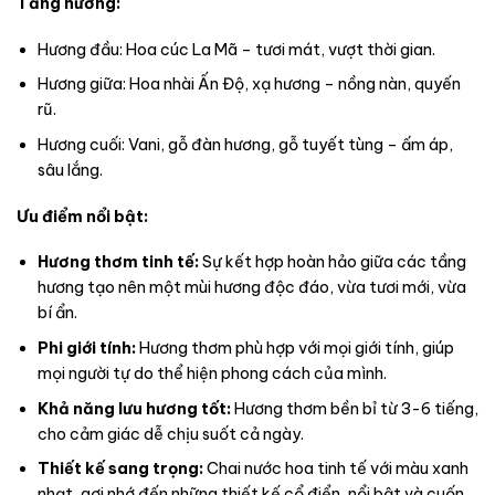
Tầng hương:
Hương đầu: Hoa cúc La Mã – tươi mát, vượt thời gian.
Hương giữa: Hoa nhài Ấn Độ, xạ hương – nồng nàn, quyến
rũ.
Hương cuối: Vani, gỗ đàn hương, gỗ tuyết tùng – ấm áp,
sâu lắng.
Ưu điểm nổi bật:
Hương thơm tinh tế:
Sự kết hợp hoàn hảo giữa các tầng
hương tạo nên một mùi hương độc đáo, vừa tươi mới, vừa
bí ẩn.
Phi giới tính:
Hương thơm phù hợp với mọi giới tính, giúp
mọi người tự do thể hiện phong cách của mình.
Khả năng lưu hương tốt:
Hương thơm bền bỉ từ 3-6 tiếng,
cho cảm giác dễ chịu suốt cả ngày.
Thiết kế sang trọng:
Chai nước hoa tinh tế với màu xanh
nhạt, gợi nhớ đến những thiết kế cổ điển, nổi bật và cuốn