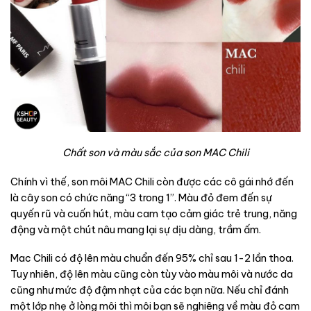
Chất son và màu sắc của son MAC Chili
Chính vì thế, son môi MAC Chili còn được các cô gái nhớ đến
là cây son có chức năng “3 trong 1”. Màu đỏ đem đến sự
quyến rũ và cuốn hút, màu cam tạo cảm giác trẻ trung, năng
động và một chút nâu mang lại sự dịu dàng, trầm ấm.
Mac Chili có độ lên màu chuẩn đến 95% chỉ sau 1-2 lần thoa.
Tuy nhiên, độ lên màu cũng còn tùy vào màu môi và nước da
cũng như mức độ đậm nhạt của các bạn nữa. Nếu chỉ đánh
một lớp nhẹ ở lòng môi thì môi bạn sẽ nghiêng về màu đỏ cam