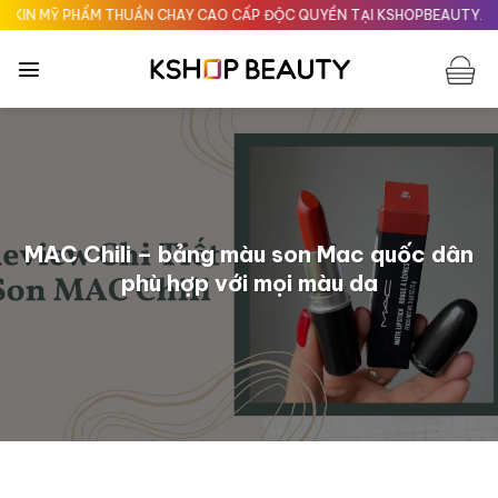
Chuyển
ẨM THUẦN CHAY CAO CẤP ĐỘC QUYỀN TẠI KSHOPBEAUTY.VN
Giao nha
đến
nội
dung
MAC Chili – bảng màu son Mac quốc dân
phù hợp với mọi màu da