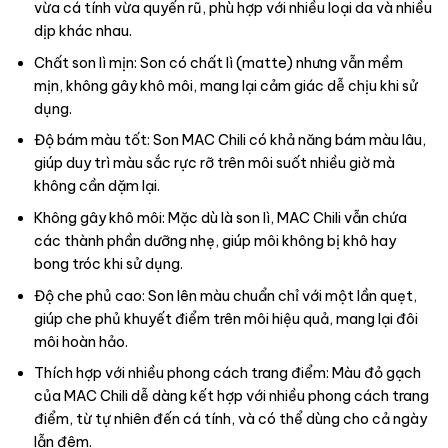
vừa cá tính vừa quyến rũ, phù hợp với nhiều loại da và nhiều
dịp khác nhau.
Chất son lì mịn: Son có chất lì (matte) nhưng vẫn mềm
mịn, không gây khô môi, mang lại cảm giác dễ chịu khi sử
dụng.
Độ bám màu tốt: Son MAC Chili có khả năng bám màu lâu,
giúp duy trì màu sắc rực rỡ trên môi suốt nhiều giờ mà
không cần dặm lại.
Không gây khô môi: Mặc dù là son lì, MAC Chili vẫn chứa
các thành phần dưỡng nhẹ, giúp môi không bị khô hay
bong tróc khi sử dụng.
Độ che phủ cao: Son lên màu chuẩn chỉ với một lần quẹt,
giúp che phủ khuyết điểm trên môi hiệu quả, mang lại đôi
môi hoàn hảo.
Thích hợp với nhiều phong cách trang điểm: Màu đỏ gạch
của MAC Chili dễ dàng kết hợp với nhiều phong cách trang
điểm, từ tự nhiên đến cá tính, và có thể dùng cho cả ngày
lẫn đêm.