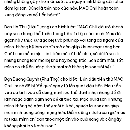
nhưng không gây khô môi, suốt cả ngày mình không cần phải
dặm lại son. Đúng là tiền nào của nấy, MAC Chili hoàn toàn
xứng đáng với số tiền bỏ ra!”
Bạn Hà Thu (Hải Dương) có bình luận: “MAC Chili đã trở thành
cây son không thể thiếu trong bộ sưu tập của mình. Màu đỏ
gạch này thực sự đặc biệt và phù hợp với tông da ngăm của
mình, không hề làm da xỉn mà còn giúp khuôn mặt sáng hơn.
Chất son mềm mịn, lướt trên môi rất dễ chịu, và dù là son lì
nhưng không làm môi bị khô hay bong tróc. Son bám màu tốt,
mình có thể ăn uống thoải mái mà không lo son trôi hết.”
Bạn Dương Quỳnh (Phú Thọ) cho biết: “Lần đầu tiên thử MAC
Chili, mình đã bị ‘đổ gục’ ngay từ lần quẹt đầu tiên. Màu sắc
vừa cá tính vừa dễ dùng, mình có thể đánh nhẹ nhàng để đi
làm hoặc đánh đậm hơn để đi tiệc tối. Mặc dù là son lì nhưng
mình không hề cảm thấy môi bị khô, ngược lại son còn giúp
môi mình trông căng mọng hơn. Điểm cộng nữa là son giữ màu
rất lâu, mình chỉ cần thoa một lần vào buổi sáng và cả ngày
không phải lo về màu son.”