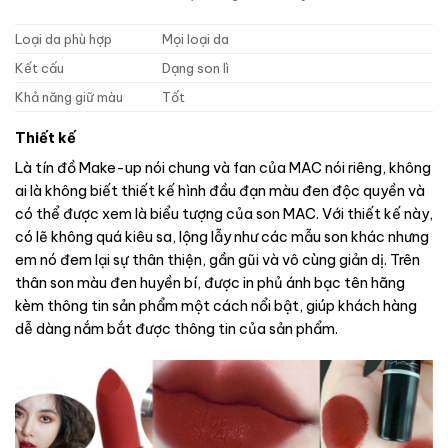
Loại da phù hợp
Mọi loại da
Kết cấu
Dạng son lì
Khả năng giữ màu
Tốt
Thiết kế
Là tín đồ Make-up nói chung và fan của MAC nói riêng, không
ai là không biết thiết kế hình đầu đạn màu đen độc quyền và
có thể được xem là biểu tượng của son MAC. Với thiết kế này,
có lẽ không quá kiêu sa, lộng lẫy như các mẫu son khác nhưng
em nó đem lại sự thân thiện, gần gũi và vô cùng giản dị. Trên
thân son màu đen huyền bí, được in phủ ánh bạc tên hãng
kèm thông tin sản phẩm một cách nổi bật, giúp khách hàng
dễ dàng nắm bắt được thông tin của sản phẩm.