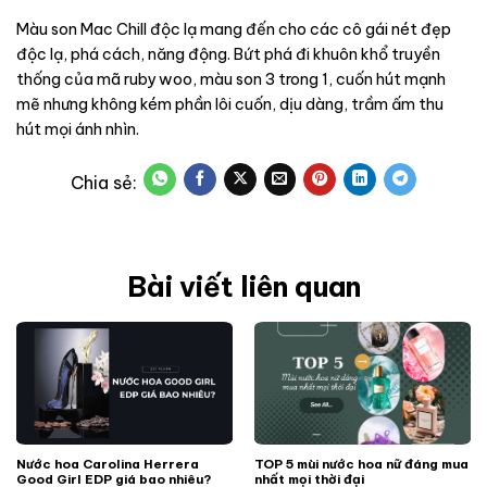
Màu son Mac Chill độc lạ mang đến cho các cô gái nét đẹp
độc lạ, phá cách, năng động. Bứt phá đi khuôn khổ truyền
thống của mã ruby woo, màu son 3 trong 1, cuốn hút mạnh
mẽ nhưng không kém phần lôi cuốn, dịu dàng, trầm ấm thu
hút mọi ánh nhìn.
Bài viết liên quan
Nước hoa Carolina Herrera
TOP 5 mùi nước hoa nữ đáng mua
Good Girl EDP giá bao nhiêu?
nhất mọi thời đại