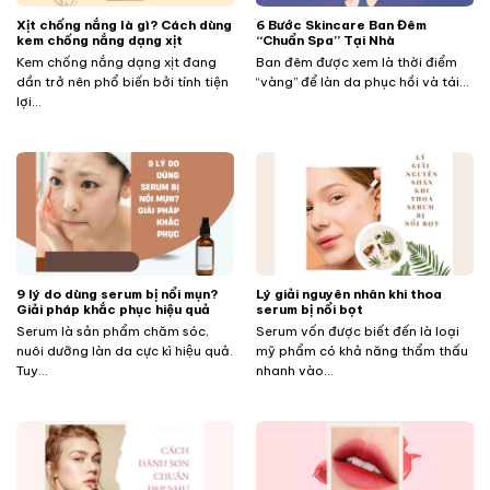
Xịt chống nắng là gì? Cách dùng
​​​​​​6 Bước Skincare Ban Đêm
kem chống nắng dạng xịt
“Chuẩn Spa” Tại Nhà
Kem chống nắng dạng xịt đang
Ban đêm được xem là thời điểm
dần trở nên phổ biến bởi tính tiện
“vàng” để làn da phục hồi và tái...
lợi...
9 lý do dùng serum bị nổi mụn?
Lý giải nguyên nhân khi thoa
Giải pháp khắc phục hiệu quả
serum bị nổi bọt
Serum là sản phẩm chăm sóc,
Serum vốn được biết đến là loại
nuôi dưỡng làn da cực kì hiệu quả.
mỹ phẩm có khả năng thẩm thấu
Tuy...
nhanh vào...