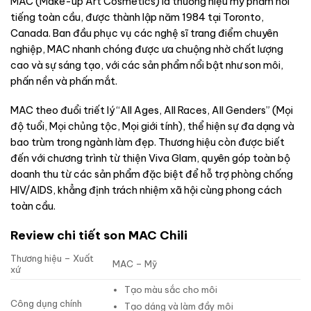
MAC (Make-up Art Cosmetics) là thương hiệu mỹ phẩm nổi
tiếng toàn cầu, được thành lập năm 1984 tại Toronto,
Canada. Ban đầu phục vụ các nghệ sĩ trang điểm chuyên
nghiệp, MAC nhanh chóng được ưa chuộng nhờ chất lượng
cao và sự sáng tạo, với các sản phẩm nổi bật như son môi,
phấn nền và phấn mắt.
MAC theo đuổi triết lý “All Ages, All Races, All Genders” (Mọi
độ tuổi, Mọi chủng tộc, Mọi giới tính), thể hiện sự đa dạng và
bao trùm trong ngành làm đẹp. Thương hiệu còn được biết
đến với chương trình từ thiện Viva Glam, quyên góp toàn bộ
doanh thu từ các sản phẩm đặc biệt để hỗ trợ phòng chống
HIV/AIDS, khẳng định trách nhiệm xã hội cùng phong cách
toàn cầu.
Review chi tiết son MAC Chili
Thương hiệu – Xuất
MAC – Mỹ
xứ
Tạo màu sắc cho môi
Công dụng chính
Tạo dáng và làm đầy môi