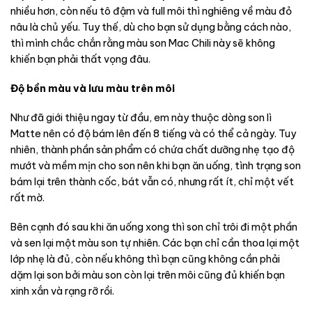
nhiều hơn, còn nếu tô đậm và full môi thì nghiêng về màu đỏ
nâu là chủ yếu. Tuy thế, dù cho bạn sử dụng bằng cách nào,
thì mình chắc chắn rằng màu son Mac Chili này sẽ không
khiến bạn phải thất vọng đâu.
Độ bền màu và lưu màu trên môi
Như đã giới thiệu ngay từ đầu, em này thuộc dòng son lì
Matte nên có độ bám lên đến 8 tiếng và có thể cả ngày. Tuy
nhiên, thành phần sản phẩm có chứa chất dưỡng nhẹ tạo độ
mướt và mềm mịn cho son nên khi bạn ăn uống, tình trạng son
bám lại trên thành cốc, bát vẫn có, nhưng rất ít, chỉ một vết
rất mờ.
Bên cạnh đó sau khi ăn uống xong thì son chỉ trôi đi một phần
và sen lại một màu son tự nhiên. Các bạn chỉ cần thoa lại một
lớp nhẹ là đủ, còn nếu không thì bạn cũng không cần phải
dặm lại son bởi màu son còn lại trên môi cũng đủ khiến bạn
xinh xắn và rạng rỡ rồi.