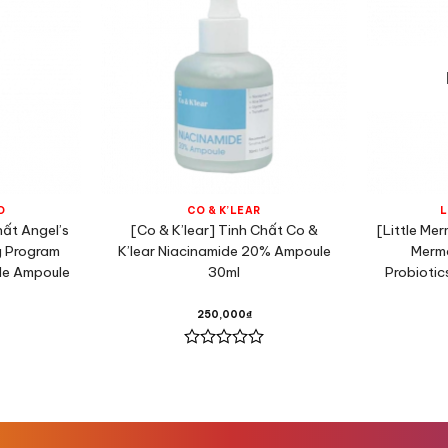
D
CO & K’LEAR
L
hất Angel’s
[Co & K’lear] Tinh Chất Co &
[Little Me
g Program
K’lear Niacinamide 20% Ampoule
Merma
le Ampoule
30ml
Probiotic
250,000
₫
Được
xếp
hạng
0
5
sao