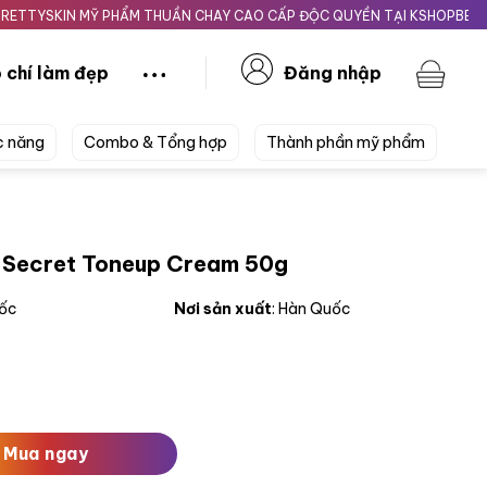
KIN MỸ PHẨM THUẦN CHAY CAO CẤP ĐỘC QUYỀN TẠI KSHOPBEAUTY.VN
 chí làm đẹp
Đăng nhập
c năng
Combo & Tổng hợp
Thành phần mỹ phẩm
 Secret Toneup Cream 50g
uốc
Nơi sản xuất
: Hàn Quốc
eup Cream 50g số lượng
Mua ngay