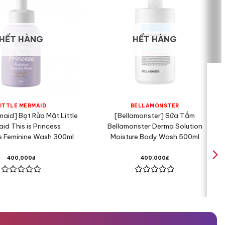
HẾT HÀNG
HẾT HÀNG
ITTLE MERMAID
BELLAMONSTER
rmaid] Bọt Rửa Mặt Little
[Bellamonster] Sữa Tắm
id This is Princess
Bellamonster Derma Solution
s Feminine Wash 300ml
Moisture Body Wash 500ml
400,000
₫
400,000
₫
Được
Được
xếp
xếp
hạng
hạng
0
0
5
5
sao
sao