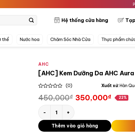
PRETTYS
Hệ thống cửa hàng
Tạp
 thể
Nước hoa
Chăm Sóc Nhà Cửa
Thực phẩm chứ
AHC
[AHC] Kem Dưỡng Da AHC Aura
(0)
Xuất xứ
: Hàn Q
0
450,000
₫
350,000
₫
out
22%
Giá
Giá
of
gốc
hiện
5
[AHC] Kem Dưỡng Da AHC Aura Secret Ton
là:
tại
450,000₫.
là:
Thêm vào giỏ hàng
350,000₫.