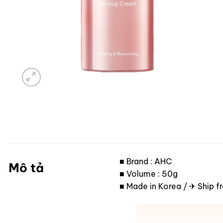
■ Brand : AHC
Mô tả
■ Volume : 50g
■ Made in Korea / ✈ Ship 