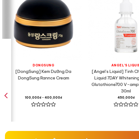
DONGSUNG
ANGEL'S LIQUI
[DongSung] Kem Dưỡng Da
[Angel’s Liquid] Tinh C
DongSung Rannce Cream
Liquid 7DAY Whitenin
Glutathione700 V-amp
30ml
100,000
₫
–
400,000
₫
450,000
₫
Được
Được
xếp
xếp
hạng
hạng
0
0
5
5
sao
sao