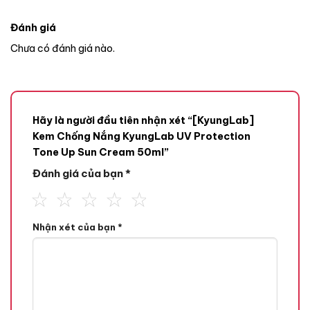
Đánh giá
Chưa có đánh giá nào.
Hãy là người đầu tiên nhận xét “[KyungLab]
Kem Chống Nắng KyungLab UV Protection
Tone Up Sun Cream 50ml”
Đánh giá của bạn
*
THÀNH PHẦN CHÍNH :
Nhận xét của bạn
*
Arbutin 2% : Hoạt chất giúp
dưỡng trắng
da, làm đều màu
da
Betain 1% : Giữ ẩm, cân bằng lượng nước tế bào, làm tăng quá
trình hydrat hóa da
chống hình thành nếp nhăn