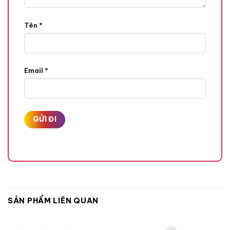
Allatoin : Duy trì độ ẩm, bảo vệ da, giúp làm dịu và
chống
Tên
*
kích ứng
Adenosine : Giúp chống lão hóa và làm sáng da
Email
*
CÔNG DỤNG :
Bảo vệ da hoàn hảo với 3 màng lọc được chứng minh hiệu
quả lâm sàng
Bảo vệ DNA và hệ miễn dịch là da.
Dưỡng trắng và làm đều màu da, chống lão hóa.
Kết cấu nhẹ, thẩm thấu nhanh, không thấm nước và không
để lại vệt trắng.
SẢN PHẨM LIÊN QUAN
Sử dụng trên cả làn da nhạy cảm nhất.