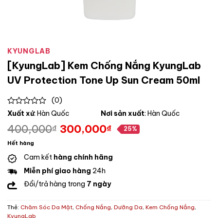
KYUNGLAB
[KyungLab] Kem Chống Nắng KyungLab
UV Protection Tone Up Sun Cream 50ml
(0)
0
Xuất xứ
: Hàn Quốc
Nơi sản xuất
: Hàn Quốc
out
400,000
300,000
₫
₫
of
25%
Giá
Giá
5
gốc
hiện
Hết hàng
là:
tại
Cam kết
hàng chính hãng
400,000₫.
là:
Miễn phí giao hàng
24h
300,000₫.
Đổi/trả hàng trong
7 ngày
Thẻ:
Chăm Sóc Da Mặt
,
Chống Nắng
,
Dưỡng Da
,
Kem Chống Nắng
,
KyungLab