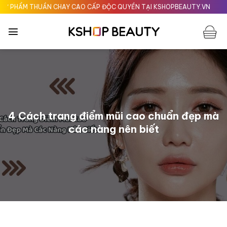
Chuyển
 CHAY CAO CẤP ĐỘC QUYỀN TẠI KSHOPBEAUTY.VN
Giao nhanh 24H tạ
đến
nội
dung
4 Cách trang điểm mũi cao chuẩn đẹp mà
các nàng nên biết