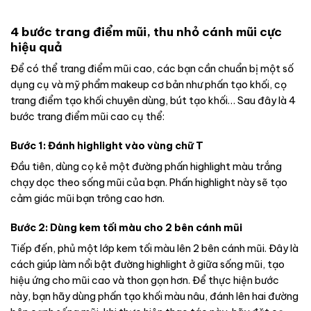
4 bước trang điểm mũi, thu nhỏ cánh mũi cực
hiệu quả
Để có thể trang điểm mũi cao, các bạn cần chuẩn bị một số
dụng cụ và mỹ phẩm makeup cơ bản như phấn tạo khối, cọ
trang điểm tạo khối chuyên dùng, bút tạo khối… Sau đây là 4
bước trang điểm mũi cao cụ thể:
Bước 1: Đánh highlight vào vùng chữ T
Đầu tiên, dùng cọ kẻ một đường phấn highlight màu trắng
chạy dọc theo sống mũi của bạn. Phấn highlight này sẽ tạo
cảm giác mũi bạn trông cao hơn.
Bước 2: Dùng kem tối màu cho 2 bên cánh mũi
Tiếp đến, phủ một lớp kem tối màu lên 2 bên cánh mũi. Đây là
cách giúp làm nổi bật đường highlight ở giữa sống mũi, tạo
hiệu ứng cho mũi cao và thon gọn hơn. Để thực hiện bước
này, bạn hãy dùng phấn tạo khối màu nâu, đánh lên hai đường