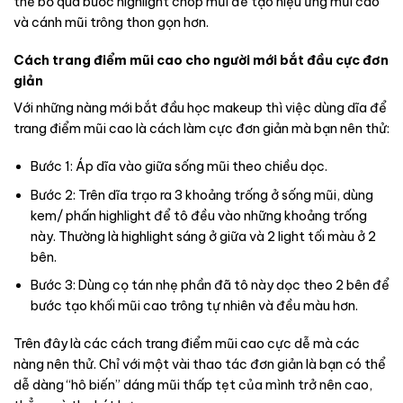
thể bỏ qua bước highlight chóp mũi để tạo hiệu ứng mũi cao
và cánh mũi trông thon gọn hơn.
Cách trang điểm mũi cao cho người mới bắt đầu cực đơn
giản
Với những nàng mới bắt đầu học makeup thì việc dùng dĩa để
trang điểm mũi cao là cách làm cực đơn giản mà bạn nên thử:
Bước 1: Áp dĩa vào giữa sống mũi theo chiều dọc.
Bước 2: Trên dĩa trạo ra 3 khoảng trống ở sống mũi, dùng
kem/ phấn highlight để tô đều vào những khoảng trống
này. Thường là highlight sáng ở giữa và 2 light tối màu ở 2
bên.
Bước 3: Dùng cọ tán nhẹ phần đã tô này dọc theo 2 bên để
bước tạo khối mũi cao trông tự nhiên và đều màu hơn.
Trên đây là các cách trang điểm mũi cao cực dễ mà các
nàng nên thử. Chỉ với một vài thao tác đơn giản là bạn có thể
dễ dàng “hô biến” dáng mũi thấp tẹt của mình trở nên cao,