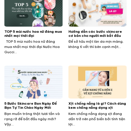
TOP 5 mùi nước hoa nữ đáng mua
Hướng dẫn các bước skincare
nhất mọi thời đại
cơ bản cho người mới bắt đầu
TOP 5 mùi nước hoa nữ đáng
Để sở hữu một làn da mịn màng,
mua nhất mọi thời đại Nước Hoa
không tì vết thì bên cạnh một...
Gucci...
5 Bước Skincare Ban Ngày Để
Xịt chống nắng là gì? Cách dùng
Bạn Tự Tin Chào Ngày Mới
kem chống nắng dạng xịt
Bạn muốn trông thật tươi tắn và
Kem chống nắng dạng xịt đang
rạng rỡ để bắt đầu ngày mới?
dần trở nên phổ biến bởi tính tiện
Vậy...
lợi...