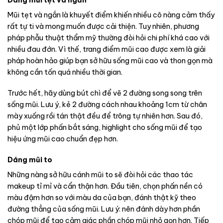
Dáng mũi tẹt và ngắn
Mũi tẹt và ngắn là khuyết điểm khiến nhiều cô nàng cảm thấy
rất tự ti và mong muốn được cải thiện. Tuy nhiên, phương
pháp phẫu thuật thẩm mỹ thường đòi hỏi chi phí khá cao với
nhiều đau đớn. Vì thế, trang điểm mũi cao được xem là giải
pháp hoàn hảo giúp bạn sở hữu sống mũi cao và thon gọn mà
không cần tốn quá nhiều thời gian.
Trước hết, hãy dùng bút chì để vẽ 2 đường song song trên
sống mũi. Lưu ý, kẻ 2 đường cách nhau khoảng 1cm từ chân
mày xuống rồi tán thật đều để trông tự nhiên hơn. Sau đó,
phủ một lớp phấn bắt sáng, highlight cho sống mũi để tạo
hiệu ứng mũi cao chuẩn đẹp hơn.
Dáng mũi to
Những nàng sở hữu cánh mũi to sẽ đòi hỏi các thao tác
makeup tỉ mỉ và cẩn thận hơn. Đầu tiên, chọn phấn nền có
màu đậm hơn so với màu da của bạn, đánh thật kỹ theo
đường thẳng của sống mũi. Lưu ý: nên đánh dày hơn phần
chóp mũi để tạo cảm giác phần chóp mũi nhỏ gọn hơn. Tiếp