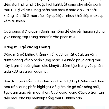
đến, đánh phấn phủ hoặc highlight bắt sáng cho phần cánh
mũi. Lưu ý về độ tương phản của màu ở mức độ vừa phải,
không nên để 2 màu sắc này quá lệch nhau khiến lớp makeup
kém tự nhiên.
Cuối cùng, đừng quên đánh má hồng để chuyển hướng sự chú
ý và không tập trung ánh nhìn vào phần mũi.
Dáng mũi gồ không thẳng
Dáng mũi gồ không thẳng khiến gương mặt của bạn kém
duyên dáng và có phần cứng nhắc. Để khắc phục dáng mũi
này, bạn nên dùng kem che khuyết điểm tập trung vào phần
giữa xương và sụn của mũi.
Sau đó, tạo khối cho hai bên cánh mũi tương tự như cách làm
bên trên, dùng phấn highlight để giảm độ gồ của sống mũi,
tạo cảm giác liền mạch hơn. Cuối cùng, dùng đầu cọ tròn tán
đều màu cho lớp makeup sống mũi tự nhiên hơn.