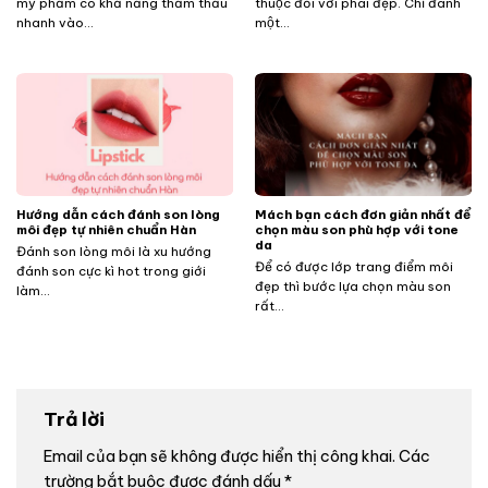
mỹ phẩm có khả năng thẩm thấu
thuộc đối với phái đẹp. Chỉ đánh
nhanh vào...
một...
Hướng dẫn cách đánh son lòng
Mách bạn cách đơn giản nhất để
môi đẹp tự nhiên chuẩn Hàn
chọn màu son phù hợp với tone
da
Đánh son lòng môi là xu hướng
Để có được lớp trang điểm môi
đánh son cực kì hot trong giới
đẹp thì bước lựa chọn màu son
làm...
rất...
Trả lời
Email của bạn sẽ không được hiển thị công khai.
Các
trường bắt buộc được đánh dấu
*