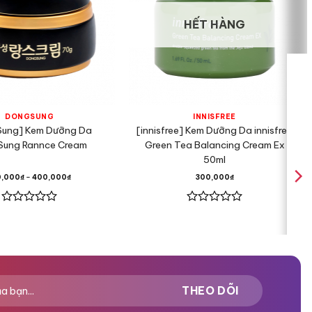
HẾT HÀNG
DONGSUNG
INNISFREE
ung] Kem Dưỡng Da
[innisfree] Kem Dưỡng Da innisfree
ung Rannce Cream
Green Tea Balancing Cream Ex
50ml
0,000
₫
–
400,000
₫
300,000
₫
Được
Được
xếp
xếp
hạng
hạng
0
0
5
5
sao
sao