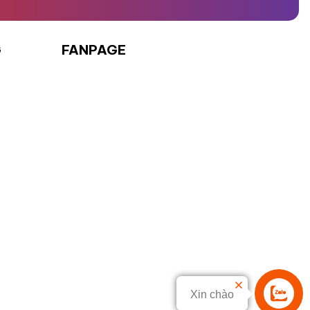
G
FANPAGE
Xin chào
Liên hệ