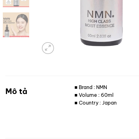
■ Brand : NMN
Mô tả
■ Volume : 60ml
■ Country : Japan