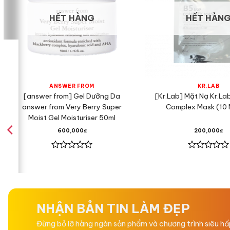
HẾT HÀNG
HẾT HÀN
ANSWER FROM
KR.LAB
[answer from] Gel Dưỡng Da
[Kr.Lab] Mặt Nạ Kr.La
answer from Very Berry Super
Complex Mask (10 
Moist Gel Moisturiser 50ml
600,000
₫
200,000
₫
Được
Được
xếp
xếp
hạng
hạng
0
0
5
5
sao
sao
NHẬN BẢN TIN LÀM ĐẸP
Đừng bỏ lỡ hàng ngàn sản phẩm và chương trình siêu h