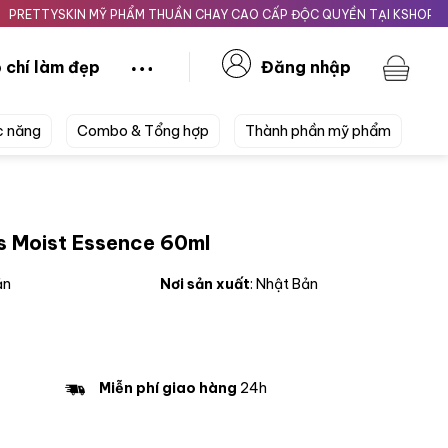
YSKIN MỸ PHẨM THUẦN CHAY CAO CẤP ĐỘC QUYỀN TẠI KSHOPBEAUTY.V
 chí làm đẹp
Đăng nhập
c năng
Combo & Tổng hợp
Thành phần mỹ phẩm
s Moist Essence 60ml
ản
Nơi sản xuất
: Nhật Bản
Miễn phí giao hàng
24h