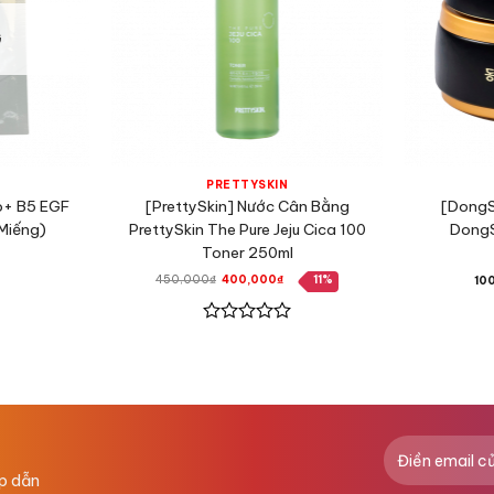
G
PRETTYSKIN
b+ B5 EGF
[PrettySkin] Nước Cân Bằng
[DongS
Miếng)
PrettySkin The Pure Jeju Cica 100
DongS
Toner 250ml
Giá
Giá
450,000
₫
400,000
₫
11%
10
gốc
hiện
là:
tại
450,000₫.
là:
400,000₫.
Được
xếp
hạng
0
5
sao
ấp dẫn