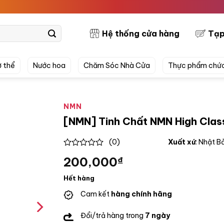
PRETT
Hệ thống cửa hàng
Tạp
 thể
Nước hoa
Chăm Sóc Nhà Cửa
Thực phẩm chứ
NMN
[NMN] Tinh Chất NMN High Clas
(0)
Xuất xứ
: Nhật B
0
200,000
₫
out
of
5
Hết hàng
Cam kết
hàng chính hãng
Đổi/trả hàng trong
7 ngày