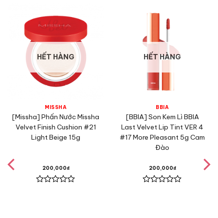
HẾT HÀNG
HẾT HÀNG
MISSHA
BBIA
[Missha] Phấn Nước Missha
[BBIA] Son Kem Lì BBIA
Velvet Finish Cushion #21
Last Velvet Lip Tint VER 4
Light Beige 15g
#17 More Pleasant 5g Cam
Đào
200,000
₫
200,000
₫
Được
Được
xếp
xếp
hạng
hạng
0
0