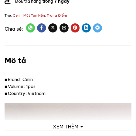
Đổi/trả hàng trong
7 ngày
Thẻ:
Celin
,
Mút Tán Nền
,
Trang Điểm
Mô tả
■ Brand : Celin
■ Volume : 1pcs
■ Country : Vietnam
XEM THÊM