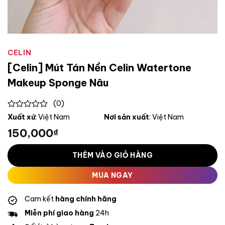
CELIN
[Celin] Mút Tán Nền Celin Watertone
Makeup Sponge Nâu
(0)
0
Xuất xứ
: Việt Nam
Nơi sản xuất
: Việt Nam
out
150,000
₫
of
5
THÊM VÀO GIỎ HÀNG
MUA NGAY
Cam kết
hàng chính hãng
Miễn phí giao hàng
24h