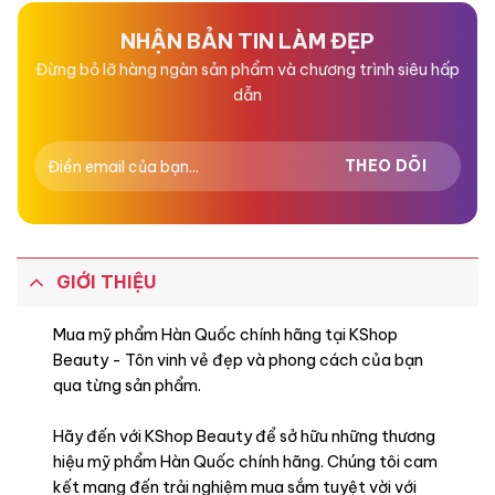
5
5
sao
sao
NHẬN BẢN TIN LÀM ĐẸP
Đừng bỏ lỡ hàng ngàn sản phẩm và chương trình siêu hấp
dẫn
GIỚI THIỆU
Mua mỹ phẩm Hàn Quốc chính hãng tại KShop
Beauty - Tôn vinh vẻ đẹp và phong cách của bạn
qua từng sản phẩm.
Hãy đến với KShop Beauty để sở hữu những thương
hiệu mỹ phẩm Hàn Quốc chính hãng. Chúng tôi cam
kết mang đến trải nghiệm mua sắm tuyệt vời với