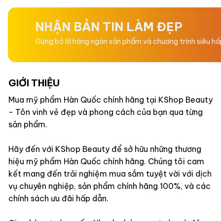
0
0
5
5
sao
sao
NHẬN BẢN TIN LÀM ĐẸP
Đừng bỏ lỡ hàng ngàn sản phẩm và chương trình siêu h
GIỚI THIỆU
Mua mỹ phẩm Hàn Quốc chính hãng tại KShop Beauty
- Tôn vinh vẻ đẹp và phong cách của bạn qua từng
sản phẩm.
Hãy đến với KShop Beauty để sở hữu những thương
hiệu mỹ phẩm Hàn Quốc chính hãng. Chúng tôi cam
kết mang đến trải nghiệm mua sắm tuyệt vời với dịch
vụ chuyên nghiệp, sản phẩm chính hãng 100%, và các
chính sách ưu đãi hấp dẫn.