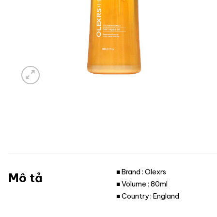
■ Brand : Olexrs
Mô tả
■ Volume : 80ml
■ Country : England