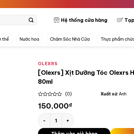
PRETTY
Hệ thống cửa hàng
Tạp
 thể
Nước hoa
Chăm Sóc Nhà Cửa
Thực phẩm chứ
OLEXRS
[Olexrs] Xịt Dưỡng Tóc Olexrs H
80ml
(0)
Xuất xứ
: Anh
0
150,000
₫
out
of
5
[Olexrs] Xịt Dưỡng Tóc Olexrs Hair Salon C
Thêm vào giỏ hàng