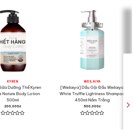
HẾT HÀNG
KYREN
WEILAIYA
 Sữa Dưỡng Thể Kyren
[Weilaiya] Dầu Gội Đầu Weilaiya
e Nature Body Lotion
White Truffle Lightness Shampoo
500ml
450ml Nấm Trắng
200,000
₫
500,000
₫
Được
Được
xếp
xếp
hạng
hạng