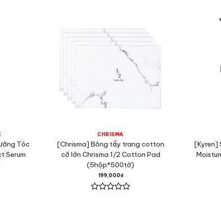
E
CHRISMA
Dưỡng Tóc
[Chrisma] Bông tẩy trang cotton
[Kyren]
ct Serum
cỡ lớn Chrisma 1/2 Cotton Pad
Moistur
l
(5hộp*500tờ)
199,000
₫
Được
xếp
hạng