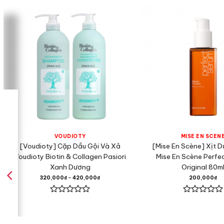
VOUDIOTY
MISE EN SCÈN
[Voudioty] Cặp Dầu Gội Và Xả
[Mise En Scène] Xịt 
Voudioty Biotin & Collagen Pasiori
Mise En Scène Perfe
Xanh Dương
Original 80m
320,000
₫
–
420,000
₫
200,000
₫
Được
Được
xếp
xếp
hạng
hạng