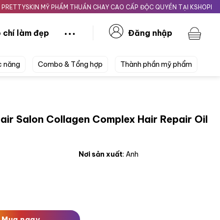
SKIN MỸ PHẨM THUẦN CHAY CAO CẤP ĐỘC QUYỀN TẠI KSHOPBEAUTY.V
 chí làm đẹp
Đăng nhập
c năng
Combo & Tổng hợp
Thành phần mỹ phẩm
air Salon Collagen Complex Hair Repair Oil
Nơi sản xuất
: Anh
ollagen Complex Hair Repair Oil 80ml số lượng
Mua ngay