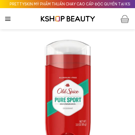
Chuyển
PRETTYSKIN MỸ PHẨM THUẦN CHAY CAO CẤP ĐỘC QUYỀN TẠI KSHOPB
đến
nội
dung