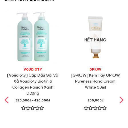
HẾT HÀNG
VOUDIOTY
GPKJW
[Voudioty] Cặp Dầu Gội Và
[GPKJW] Kem Tay GPKJW
Xả Voudioty Biotin &
Pureness Hand Cream
Collagen Pasiori Xanh
White 50ml
Dương
320,000
₫
–
420,000
₫
200,000
₫
Được
Được
xếp
xếp
hạng
hạng