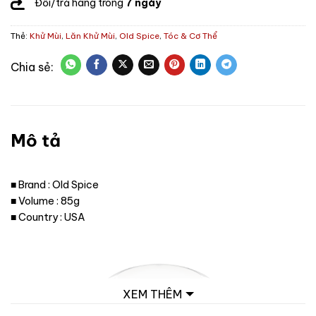
Đổi/trả hàng trong
7 ngày
Thẻ:
Khử Mùi
,
Lăn Khử Mùi
,
Old Spice
,
Tóc & Cơ Thể
Mô tả
■ Brand : Old Spice
■ Volume : 85g
■ Country : USA
XEM THÊM