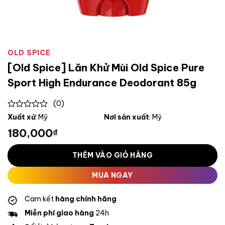
OLD SPICE
[Old Spice] Lăn Khử Mùi Old Spice Pure
Sport High Endurance Deodorant 85g
(0)
0
Xuất xứ
: Mỹ
Nơi sản xuất
: Mỹ
out
180,000
₫
of
5
THÊM VÀO GIỎ HÀNG
MUA NGAY
Cam kết
hàng chính hãng
Miễn phí giao hàng
24h