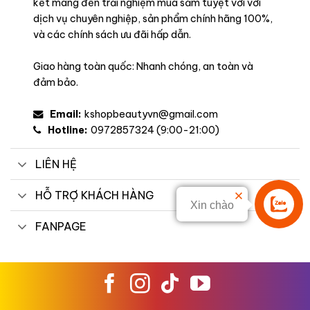
kết mang đến trải nghiệm mua sắm tuyệt vời với
dịch vụ chuyên nghiệp, sản phẩm chính hãng 100%,
và các chính sách ưu đãi hấp dẫn.
Giao hàng toàn quốc: Nhanh chóng, an toàn và
đảm bảo.
Email:
kshopbeautyvn@gmail.com
Hotline:
0972857324 (9:00-21:00)
LIÊN HỆ
HỖ TRỢ KHÁCH HÀNG
Xin chào
Liên hệ
FANPAGE