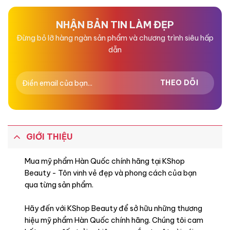
0
0
5
5
sao
sao
NHẬN BẢN TIN LÀM ĐẸP
Đừng bỏ lỡ hàng ngàn sản phẩm và chương trình siêu hấp
dẫn
GIỚI THIỆU
Mua mỹ phẩm Hàn Quốc chính hãng tại KShop
Beauty - Tôn vinh vẻ đẹp và phong cách của bạn
qua từng sản phẩm.
Hãy đến với KShop Beauty để sở hữu những thương
hiệu mỹ phẩm Hàn Quốc chính hãng. Chúng tôi cam