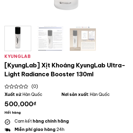
KYUNGLAB
[KyungLab] Xịt Khoáng KyungLab Ultra-
Light Radiance Booster 130ml
(0)
0
Xuất xứ
: Hàn Quốc
Nơi sản xuất
: Hàn Quốc
out
500,000
₫
of
5
Hết hàng
Cam kết
hàng chính hãng
Miễn phí giao hàng
24h