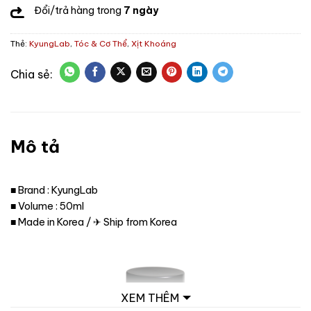
Đổi/trả hàng trong
7 ngày
Thẻ:
KyungLab
,
Tóc & Cơ Thể
,
Xịt Khoáng
Mô tả
■ Brand : KyungLab
■ Volume : 50ml
■ Made in Korea / ✈ Ship from Korea
XEM THÊM