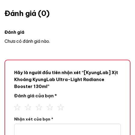
Đánh giá (0)
Đánh giá
Chưa có đánh giá nào.
Hãy là người đầu tiên nhận xét “[KyungLab] Xịt
Khoáng KyungLab Ultra-Light Radiance
Booster 130ml”
Đánh giá của bạn
*
THÀNH PHẦN
THÀNH PHẦN DƯỠNG ẨM
Nhận xét của bạn
*
– Chiết xuất rau má: Chứa Madecassic Acid, Madecassoside,
Asiatic Acid, Asiati- coside giúp hỗ trợ phục hồi và tái tạo