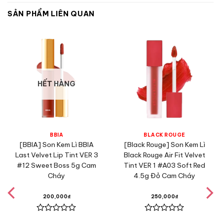
SẢN PHẨM LIÊN QUAN
HẾT HÀNG
BBIA
BLACK ROUGE
[BBIA] Son Kem Lì BBIA
[Black Rouge] Son Kem Lì
Last Velvet Lip Tint VER 3
Black Rouge Air Fit Velvet
#12 Sweet Boss 5g Cam
Tint VER 1 #A03 Soft Red
Cháy
4.5g Đỏ Cam Cháy
200,000
₫
250,000
₫
Được
Được