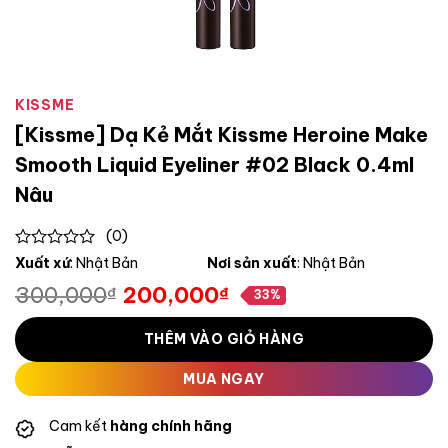
KISSME
[Kissme] Dạ Kẻ Mắt Kissme Heroine Make
Smooth Liquid Eyeliner #02 Black 0.4ml
Nâu
(0)
0
Xuất xứ
: Nhật Bản
Nơi sản xuất
: Nhật Bản
out
300,000
200,000
₫
₫
of
33%
Giá
Giá
5
gốc
hiện
THÊM VÀO GIỎ HÀNG
là:
tại
300,000₫.
là:
MUA NGAY
200,000₫.
Cam kết
hàng chính hãng