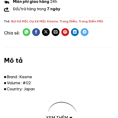
Miễn phí giao hàng
24h
Đổi/trả hàng trong
7 ngày
Thẻ:
Bút Kẻ Mắt
,
Dạ Kẻ Mắt
,
Kissme
,
Trang Điểm
,
Trang Điểm Mắt
Mô tả
■ Brand : Kissme
■ Volume : #02
■ Country : Japan
XEM THÊM