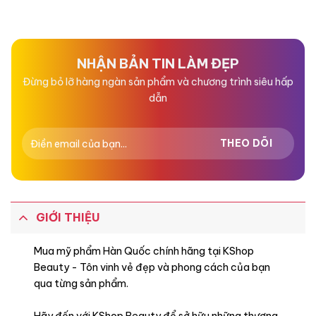
xếp
xếp
hạng
hạng
0
0
5
5
sao
sao
NHẬN BẢN TIN LÀM ĐẸP
Đừng bỏ lỡ hàng ngàn sản phẩm và chương trình siêu hấp
dẫn
GIỚI THIỆU
Mua mỹ phẩm Hàn Quốc chính hãng tại KShop
Beauty - Tôn vinh vẻ đẹp và phong cách của bạn
qua từng sản phẩm.