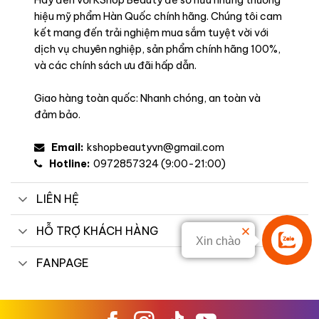
Hãy đến với KShop Beauty để sở hữu những thương
hiệu mỹ phẩm Hàn Quốc chính hãng. Chúng tôi cam
kết mang đến trải nghiệm mua sắm tuyệt vời với
dịch vụ chuyên nghiệp, sản phẩm chính hãng 100%,
và các chính sách ưu đãi hấp dẫn.
Giao hàng toàn quốc: Nhanh chóng, an toàn và
đảm bảo.
Email:
kshopbeautyvn@gmail.com
Hotline:
0972857324 (9:00-21:00)
LIÊN HỆ
HỖ TRỢ KHÁCH HÀNG
Xin chào
Liên hệ
FANPAGE